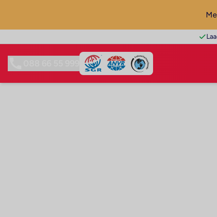
Mel
Laa
088 66 55 999