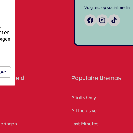
Volg ons op social media
,
nt en
orgen
sen
orbereid
Populaire themas
Adults Only
All Inclusive
keringen
Last Minutes