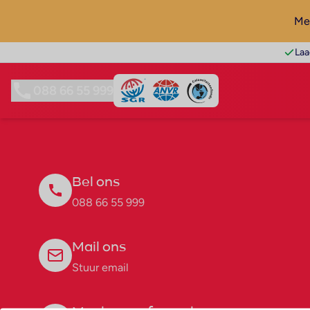
Mel
Laa
088 66 55 999
Bel ons
088 66 55 999
Mail ons
Stuur email