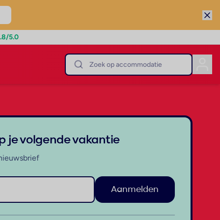
.8
/5.0
op je volgende vakantie
nieuwsbrief
Aanmelden