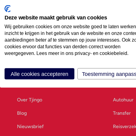
Maak een afspraak
Eenvoudig wanneer het uitkomt
Deze website maakt gebruik van cookies
Wij gebruiken cookies om onze website goed te laten werken
Offerte aanvragen
inzicht te krijgen in het gebruik van de website en onze conte
Vraag offerte aan
aanbiedingen beter af te stemmen op jouw interesses. Ook z
cookies ervoor dat functies van derden correct worden
weergegeven. Lees meer in ons privacy- en cookiebeleid.
Alle cookies accepteren
Toestemming aanpas
Ons bedrijf
Goed vo
Over Tjingo
Autohuur
Blog
Transfer
Nieuwsbrief
Reisverze