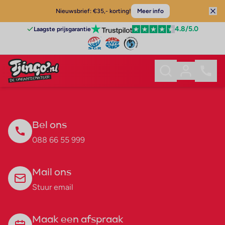
Nieuwsbrief: €35,- korting!
Meer info
4.8
/5.0
Laagste prijsgarantie
Bel ons
088 66 55 999
Mail ons
Stuur email
Maak een afspraak