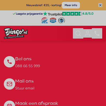
Nieuwsbrief: €35,- korting!
Meer info
4.8
/5.0
Laagste prijsgarantie
Bel ons
088 66 55 999
Mail ons
Stuur email
Maak een afspraak