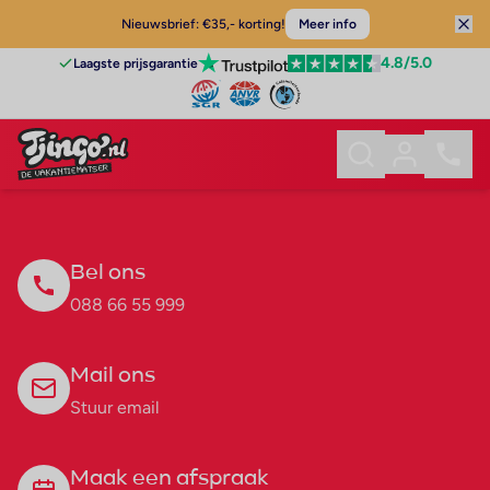
Nieuwsbrief: €35,- korting!
Meer info
4.8
/5.0
Laagste prijsgarantie
Bel ons
088 66 55 999
Mail ons
Stuur email
Maak een afspraak