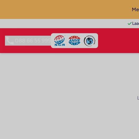
Mel
Laa
088 66 55 999