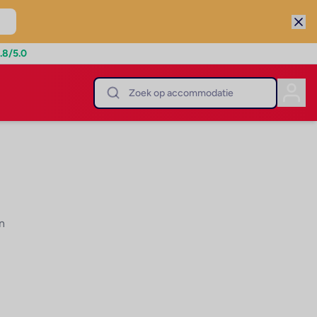
.8
/5.0
n