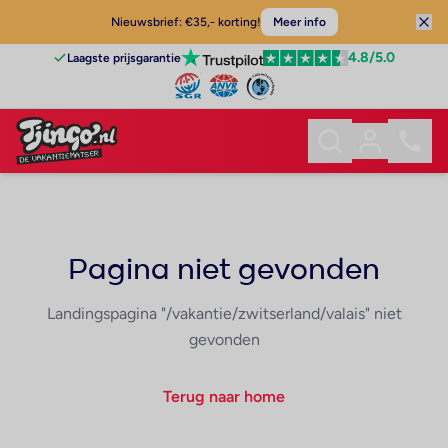
Nieuwsbrief: €35,- korting!
Meer info
4.8
/5.0
Laagste prijsgarantie
Pagina niet gevonden
Landingspagina "/vakantie/zwitserland/valais" niet
gevonden
Terug naar home