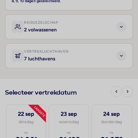
8, 9, 10 dagen geselecteerd.
REISGEZELSCHAP
2 volwassenen
VERTREKLUCHTHAVEN
7 luchthavens
Selecteer vertrekdatum
LAAGSTE
22 sep
23 sep
24 sep
dinsdag
woensdag
donderdag
va.
va.
va.