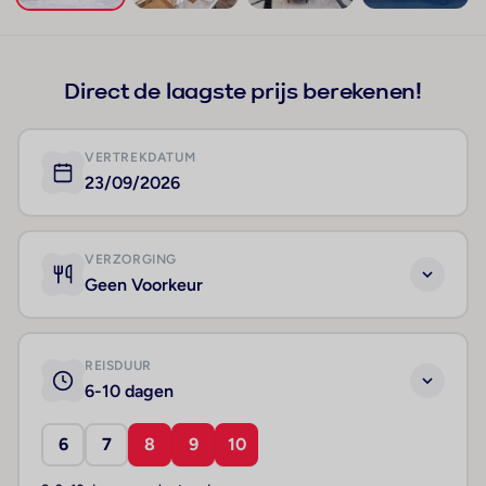
+10
Direct de laagste prijs berekenen!
VERTREKDATUM
23/09/2026
VERZORGING
Geen Voorkeur
REISDUUR
6-10 dagen
6
7
8
9
10