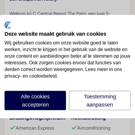
Welkom bij C Central Resort The Palm, een luxe 5-
sterrenhotel op het iconische Palm Jumeirah. Hier geniet
je van ultieme ontspanning op het privéstrand, waar
Deze website maakt gebruik van cookies
diverse watersporten worden aangeboden, of aan het
zwembad met een vers gemaakte mojito van de Mojito
Wij gebruiken cookies om onze website goed te laten
werken, inzicht te krijgen in het gebruik van de website en
Pool Bar. De moderne, stijlvolle kamers en uitstekende
onze content en aanbiedingen beter af te stemmen op jouw
faciliteiten zorgen voor een onvergetelijk verblijf. Dankzij
interesses. Ook zorgen cookies ervoor dat functies van
de gratis shuttleservice ben je in no-time bij de
derden correct worden weergegeven. Lees meer in ons
populairste winkelcentra van Dubai. De gastvrije staf
Lees meer
privacy- en cookiebeleid.
zorgt ervoor dat je je volledig kunt ontspannen en
genieten van jouw vakantie in Dubai.
Alle cookies
Toestemming
Gelegen aan een privéstrand
Faciliteiten
accepteren
aanpassen
Prachtig uitzicht op de skyline van Dubai
Moderne en stijlvolle kamers
Betalingsmogelijkheden
Hoteluitrusting
Diverse eetgelegenheden
American Express
Airconditioning
Ontspannen sfeer met topservice