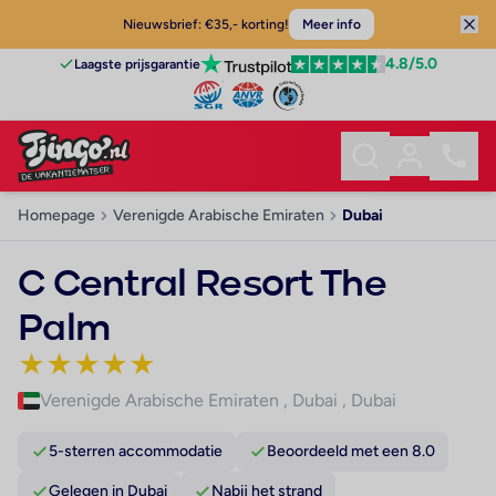
Nieuwsbrief: €35,- korting!
Meer info
4.8
/5.0
Laagste prijsgarantie
Homepage
Verenigde Arabische Emiraten
Dubai
C Central Resort The
Palm
★
★
★
★
★
Verenigde Arabische Emiraten
,
Dubai
,
Dubai
5-sterren accommodatie
Beoordeeld met een 8.0
Gelegen in Dubai
Nabij het strand