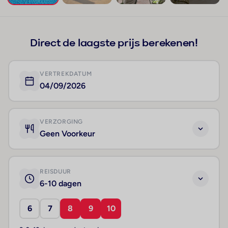
+55
Direct de laagste prijs berekenen!
VERTREKDATUM
04/09/2026
VERZORGING
Geen Voorkeur
REISDUUR
6-10 dagen
6
7
8
9
10