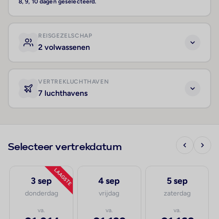
8, 9, 10 dagen geselecteerd.
REISGEZELSCHAP
2 volwassenen
VERTREKLUCHTHAVEN
7 luchthavens
Selecteer vertrekdatum
LAAGSTE
3 sep
4 sep
5 sep
donderdag
vrijdag
zaterdag
va.
va.
va.