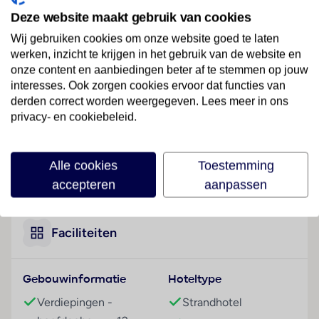
Het strandhotel is ideaal voor ouders met kinderen en
Deze website maakt gebruik van cookies
ligt midden in het centrum van Dubai. Direct voor de
Wij gebruiken cookies om onze website goed te laten
deur bevinden zich haltes van het lokale openbaar
werken, inzicht te krijgen in het gebruik van de website en
vervoer. Tot aan de luchthaven Dubai (DXB) is het
onze content en aanbiedingen beter af te stemmen op jouw
ongeveer 34 km.
interesses. Ook zorgen cookies ervoor dat functies van
derden correct worden weergegeven. Lees meer in ons
Hotelfaciliteiten
privacy- en cookiebeleid.
De 163 niet-rokerskamers zijn verdeeld over 12
verdiepingen en zijn met een lift bereikbaar. Het
vriendelijke personeel aan de receptie is graag bij alle
Alle cookies
Toestemming
Lees meer
vragen behulpzaam. Het voorzieningenaanbod van
accepteren
aanpassen
het aparthotel bevat een bagagedepot, een kluis en
een wisselkantoor. In het hotel is Wi-Fi verkrijgbaar.
De tourdesk biedt ondersteuning bij het boeken van
Faciliteiten
excursies. Het verblijf beschikt over meerdere voor
gehandicapten toegankelijke vrijetijdsbestedingen.
Gebouwinformatie
Hoteltype
Rolstoelvriendelijke faciliteiten zijn beschikbaar. Een
supermarkt en andere winkels zijn voorhanden om
Verdiepingen -
Strandhotel
heerlijk te winkelen of te flaneren. Buiten biedt een