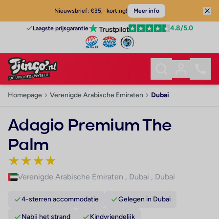
Nieuwsbrief: €35,- korting!
Meer info
4.8
/5.0
Laagste prijsgarantie
Homepage
Verenigde Arabische Emiraten
Dubai
Adagio Premium The
Palm
★
★
★
★
Verenigde Arabische Emiraten
,
Dubai
,
Dubai
4-sterren accommodatie
Gelegen in Dubai
Nabij het strand
Kindvriendelijk