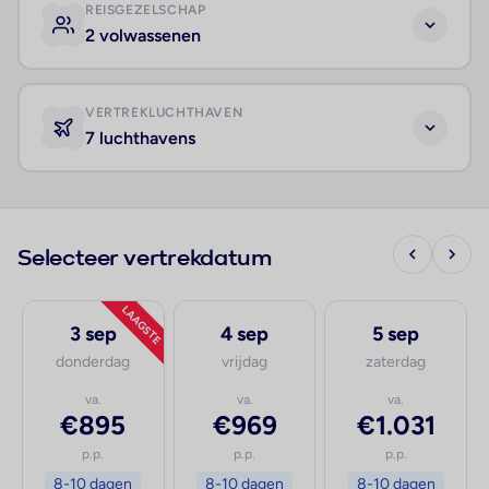
REISGEZELSCHAP
2 volwassenen
VERTREKLUCHTHAVEN
7 luchthavens
Selecteer vertrekdatum
LAAGSTE
3 sep
4 sep
5 sep
donderdag
vrijdag
zaterdag
va.
va.
va.
€895
€969
€1.031
p.p.
p.p.
p.p.
8-10 dagen
8-10 dagen
8-10 dagen