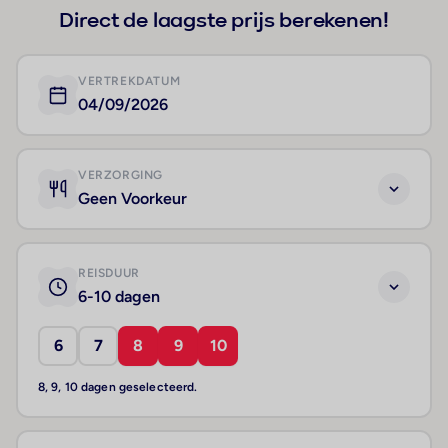
Direct de laagste prijs berekenen!
VERTREKDATUM
04/09/2026
VERZORGING
Geen Voorkeur
REISDUUR
6-10 dagen
6
7
8
9
10
8, 9, 10 dagen geselecteerd.