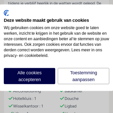
tijdens je verblijf heerlijk in de watten wordt gelegd. De
kamers zijn heel ruim met balkon en van alle gemakken
voorzien. Kies je voor een kamer met zicht op de Burj
Deze website maakt gebruik van cookies
Khalifa dan heb je verder niets meer nodig. Vanaf je
balkon geniet je van dit prachtige uitzicht. Ga lekker
Wij gebruiken cookies om onze website goed te laten
werken, inzicht te krijgen in het gebruik van de website en
shoppen in de Dubai Mall of huur een fiets en ontdek de
onze content en aanbiedingen beter af te stemmen op jouw
stad op een andere manier. En na actief dagje neem je
Lees meer
interesses. Ook zorgen cookies ervoor dat functies van
nog een duik in het zwembad boven op het dak van
derden correct worden weergegeven. Lees meer in ons
Hyde hotel Dubai. Wat een uitzicht! Tijd om te eten. Bij
privacy- en cookiebeleid.
het hotel heb je keuze uit meerdere restaurants dat het
lastig wordt een keuze te maken. Het is hier optimaal
Faciliteiten
genieten voor fijnproevers. Duik nog even de sauna in of
Alle cookies
Toestemming
boek een ontspannende massage voordat je met een
accepteren
aanpassen
drankje in de gezellige bar de dag afsluit. Je verblijf in
Hoteluitrusting
Kamer
Hyde hotel Dubai is er eentje om nooit te vergeten.
Airconditioning
Badkamer
Luxe 5-sterrenhotel
Hotelkluis : 1
Douche
Ruime en comfortabele kamers
Wisselkantoor : 1
Ligbad
Uitgebreid ontbijtbuffet