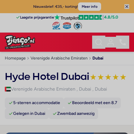
Nieuwsbrief: €35,- korting!
Meer info
4.8
/5.0
Laagste prijsgarantie
Homepage
Verenigde Arabische Emiraten
Dubai
Hyde Hotel Dubai
★
★
★
★
★
Verenigde Arabische Emiraten
,
Dubai
,
Dubai
5-sterren accommodatie
Beoordeeld met een 8.7
Gelegen in Dubai
Zwembad aanwezig