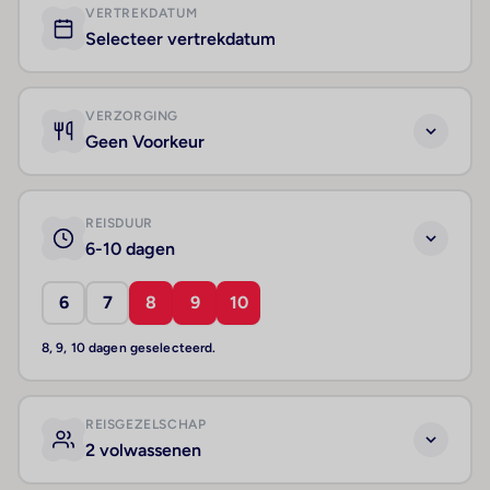
VERTREKDATUM
Selecteer vertrekdatum
VERZORGING
Geen Voorkeur
REISDUUR
6-10 dagen
6
7
8
9
10
8, 9, 10 dagen geselecteerd.
REISGEZELSCHAP
2 volwassenen