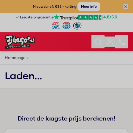
Nieuwsbrief: €35,- korting!
Meer info
4.8
/5.0
Laagste prijsgarantie
Homepage
Laden...
Direct de laagste prijs berekenen!