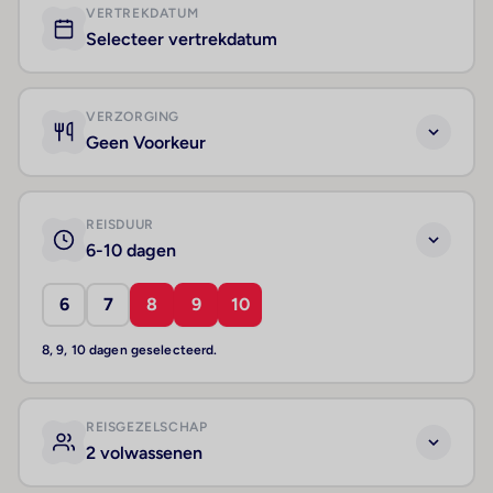
VERTREKDATUM
Selecteer vertrekdatum
VERZORGING
Geen Voorkeur
REISDUUR
6-10 dagen
6
7
8
9
10
8, 9, 10 dagen geselecteerd.
REISGEZELSCHAP
2 volwassenen