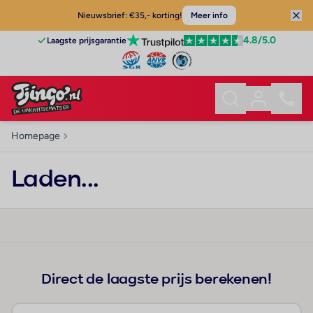
Nieuwsbrief: €35,- korting!
Meer info
4.8
/5.0
Laagste prijsgarantie
Homepage
Laden...
Direct de laagste prijs berekenen!