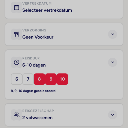
VERTREKDATUM
Selecteer vertrekdatum
VERZORGING
Geen Voorkeur
REISDUUR
6-10 dagen
6
7
8
9
10
8, 9, 10 dagen geselecteerd.
REISGEZELSCHAP
2 volwassenen