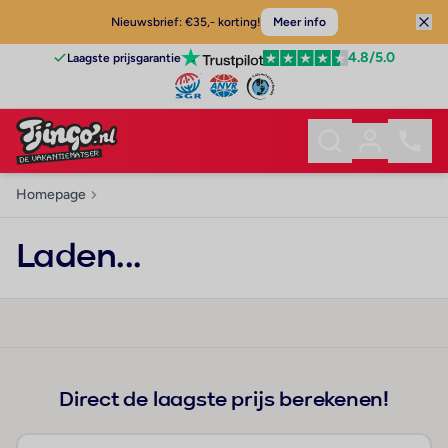
Nieuwsbrief: €35,- korting!
Meer info
4.8
/5.0
Laagste prijsgarantie
Homepage
Laden...
Direct de laagste prijs berekenen!