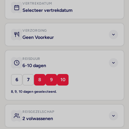
VERTREKDATUM
Selecteer vertrekdatum
VERZORGING
Geen Voorkeur
REISDUUR
6-10 dagen
6
7
8
9
10
8, 9, 10 dagen geselecteerd.
REISGEZELSCHAP
2 volwassenen