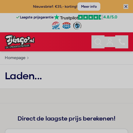
Nieuwsbrief: €35,- korting!
Meer info
4.8
/5.0
Laagste prijsgarantie
Homepage
Laden...
Direct de laagste prijs berekenen!