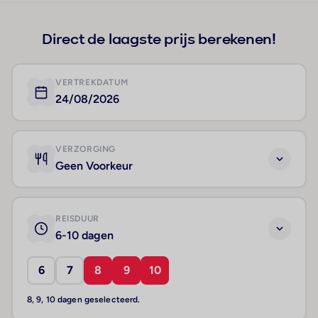
Direct de laagste prijs berekenen!
VERTREKDATUM
24/08/2026
VERZORGING
Geen Voorkeur
REISDUUR
6-10 dagen
6
7
8
9
10
8, 9, 10 dagen geselecteerd.