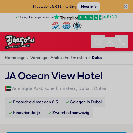
Nieuwsbrief: €35,- korting!
Meer info
4.8
/5.0
Laagste prijsgarantie
Homepage
Verenigde Arabische Emiraten
Dubai
JA Ocean View Hotel
Verenigde Arabische Emiraten
,
Dubai
,
Dubai
Beoordeeld met een 8.5
Gelegen in Dubai
Kindvriendelijk
Zwembad aanwezig