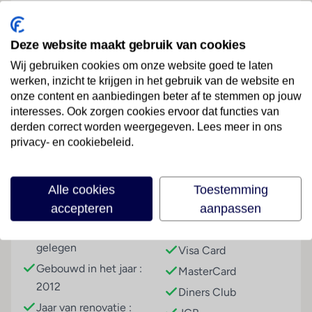
Hotelfaciliteiten
De 8 junior suites, de 28 suites, de 346 eenpersoons-
en de 346 tweepersoonskamers zijn verdeeld over 25
Deze website maakt gebruik van cookies
verdiepingen en zijn met een lift bereikbaar. Het
Wij gebruiken cookies om onze website goed te laten
meertalig personeel bij de receptie in de ontvangsthal
werken, inzicht te krijgen in het gebruik van de website en
is hulZwembadzichtaardig bij het in- en uitchecken.
onze content en aanbiedingen beter af te stemmen op jouw
Lees meer
Tot het serviceaanbod behoren een bagagedepot,
interesses. Ook zorgen cookies ervoor dat functies van
een kluis en een wisselkantoor. In de club is Wi-Fi
derden correct worden weergegeven. Lees meer in ons
privacy- en cookiebeleid.
kosteloos verkrijgbaar. De tourdesk biedt
ondersteuning bij het boeken van excursies. Het
Faciliteiten
verblijf beschikt over meerdere voor gehandicapten
Alle cookies
Toestemming
toegankelijke vrijetijdsbestedingen. Het hotel
accepteren
aanpassen
Gebouwinformatie
Betalingsmogelijkheden
beschikt over faciliteiten voor rolstoelgebruikers. Een
supermarkt en een souvenirwinkel en andere winkels
Aan een hoofdweg
American Express
zijn voorhanden om heerlijk te winkelen of te
gelegen
Visa Card
flaneren. Op het terrein van de club bevinden zich
Gebouwd in het jaar :
MasterCard
een mooie tuin en een fraaie speelplaats. Tot de
2012
Diners Club
overige voorzieningen van het verblijf behoort een
Jaar van renovatie :
speelkamer. De gasten die met de auto komen,