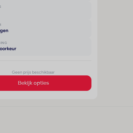
S
R
agen
GING
oorkeur
Geen prijs beschikbaar
Bekijk opties