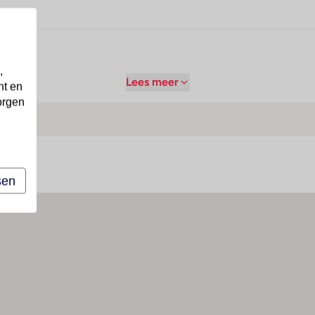
,
Lees meer
nt en
orgen
sen