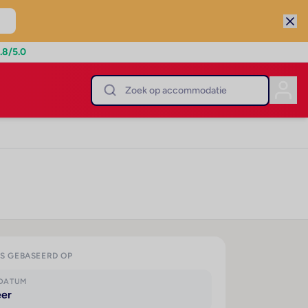
.8
/5.0
IS GEBASEERD OP
KDATUM
eer