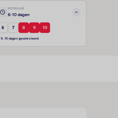
REISDUUR
6-10 dagen
6
7
8
9
10
, 9, 10 dagen geselecteerd.