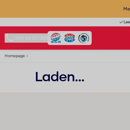
Mel
Laa
088 66 55 999
Homepage
Laden...