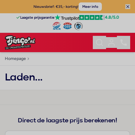
Nieuwsbrief: €35,- korting!
Meer info
4.8
/5.0
Laagste prijsgarantie
Homepage
Laden...
Direct de laagste prijs berekenen!