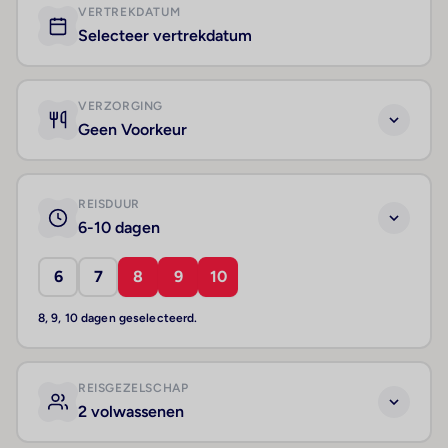
VERTREKDATUM
Selecteer vertrekdatum
VERZORGING
Geen Voorkeur
REISDUUR
6-10 dagen
6
7
8
9
10
8, 9, 10 dagen geselecteerd.
REISGEZELSCHAP
2 volwassenen