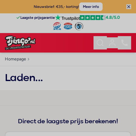
Nieuwsbrief: €35,- korting!
Meer info
4.8
/5.0
Laagste prijsgarantie
Homepage
Laden...
Direct de laagste prijs berekenen!