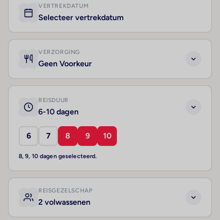
VERTREKDATUM
Selecteer vertrekdatum
VERZORGING
Geen Voorkeur
REISDUUR
6-10 dagen
6
7
8
9
10
8, 9, 10 dagen geselecteerd.
REISGEZELSCHAP
2 volwassenen