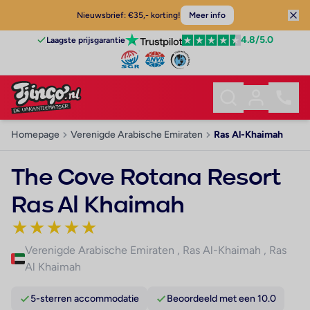
Nieuwsbrief: €35,- korting!
Meer info
4.8
/5.0
Laagste prijsgarantie
Homepage
Verenigde Arabische Emiraten
Ras Al-Khaimah
The Cove Rotana Resort
Ras Al Khaimah
★
★
★
★
★
Verenigde Arabische Emiraten
,
Ras Al-Khaimah
,
Ras
Al Khaimah
5-sterren accommodatie
Beoordeeld met een 10.0