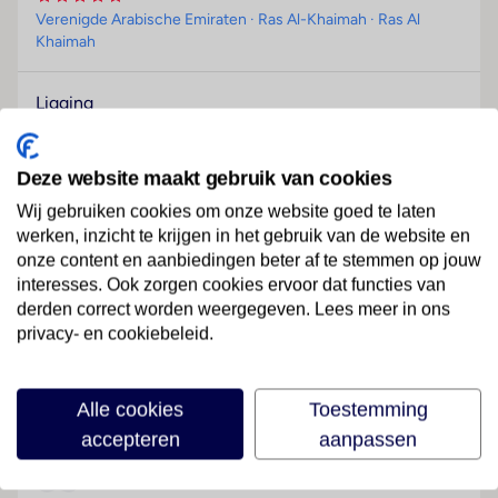
Verenigde Arabische Emiraten
· Ras Al-Khaimah
· Ras Al
Khaimah
Ligging
Het eco-hotel, ideaal voor strandvakantiegangers en
gezinnen, bevindt zich direct aan de zee, in Ras al
Deze website maakt gebruik van cookies
Khaimah, het centrum van Ras al Khaimah bereiken
de gasten na ongeveer 8 km.
Wij gebruiken cookies om onze website goed te laten
werken, inzicht te krijgen in het gebruik van de website en
Hotelfaciliteiten
onze content en aanbiedingen beter af te stemmen op jouw
Niet alleen 40 villa's/huizen op het terrein, maar ook
interesses. Ook zorgen cookies ervoor dat functies van
349 kamers beloven een ontspannen en aangenaam
derden correct worden weergegeven. Lees meer in ons
verbijf. Het vriendelijke personeel aan de receptie is
privacy- en cookiebeleid.
graag bij alle vragen behulpzaam. Tot de service van
Lees meer
het resort hoort een wisselkantoor. Wi-Fi is kosteloos
Alle cookies
Toestemming
aanwezig. In de souvenirshop bestaat de mogelijkheid
accepteren
aanpassen
herinneringen aan de vakantie mee naar huis te
nemen. Tot de overige voorzieningen van het
Faciliteiten
vakantiecomplex behoort een krantenkiosk. Wie met