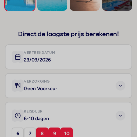
+159
Direct de laagste prijs berekenen!
VERTREKDATUM
23/09/2026
VERZORGING
Geen Voorkeur
REISDUUR
6-10 dagen
6
7
8
9
10