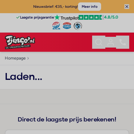
Nieuwsbrief: €35,- korting!
Meer info
4.8
/5.0
Laagste prijsgarantie
Homepage
Laden...
Direct de laagste prijs berekenen!