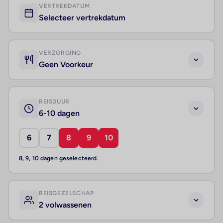
VERTREKDATUM
Selecteer vertrekdatum
VERZORGING
Geen Voorkeur
REISDUUR
6-10 dagen
6
7
8
9
10
8, 9, 10 dagen geselecteerd.
REISGEZELSCHAP
2 volwassenen