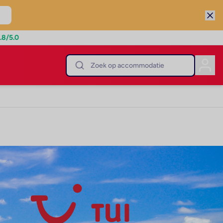
.8
/5.0