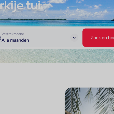
kije tui
Vertrekmaand
Zoek en bo
Alle maanden