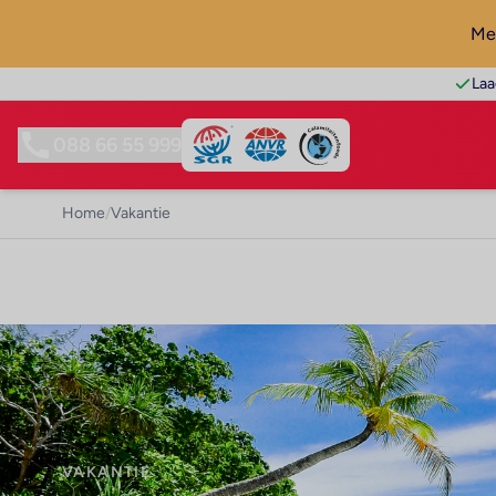
Mel
Laa
088 66 55 999
Home
/
Vakantie
VAKANTIE