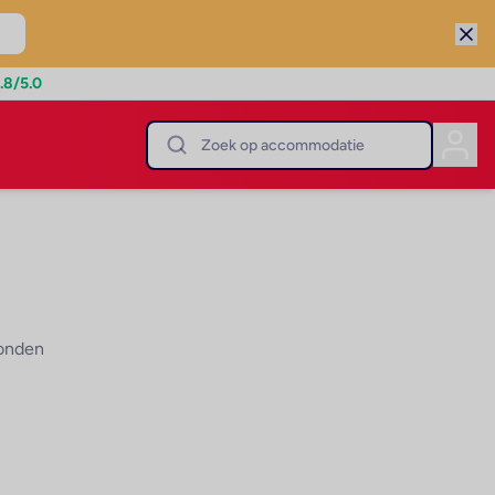
.8
/5.0
vonden