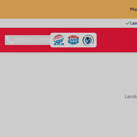
Mel
Laa
088 66 55 999
Landi