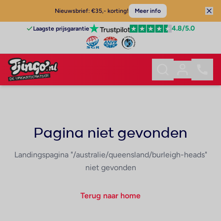
Nieuwsbrief: €35,- korting!
Meer info
4.8
/5.0
Laagste prijsgarantie
Pagina niet gevonden
Landingspagina "/australie/queensland/burleigh-heads"
niet gevonden
Terug naar home