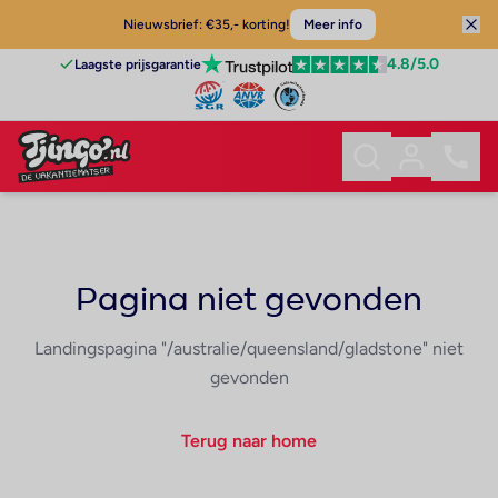
Nieuwsbrief: €35,- korting!
Meer info
4.8
/5.0
Laagste prijsgarantie
Pagina niet gevonden
Landingspagina "/australie/queensland/gladstone" niet
gevonden
Terug naar home