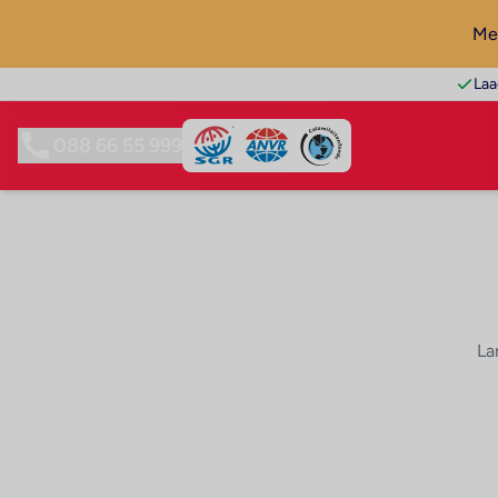
Mel
Laa
088 66 55 999
La