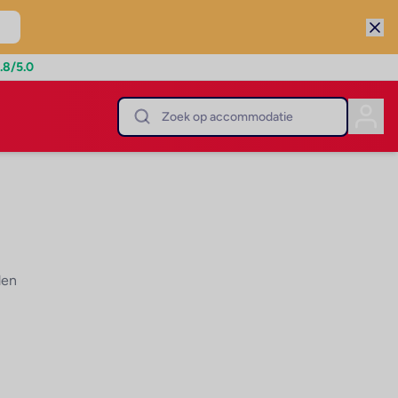
.8
/5.0
den