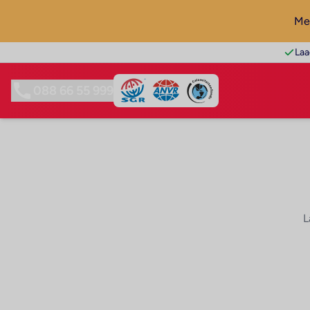
Mel
Laa
088 66 55 999
L