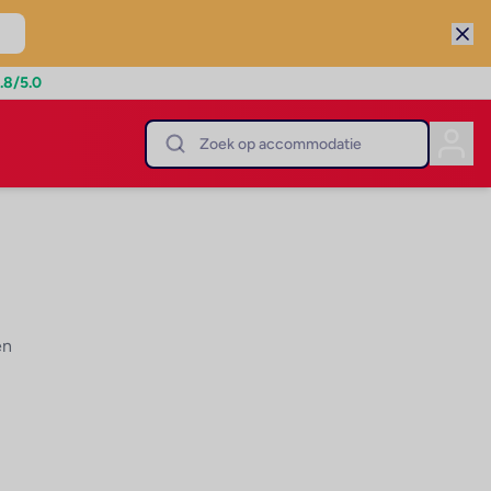
.8
/5.0
en