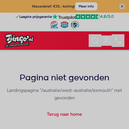
Nieuwsbrief: €35,- korting!
Meer info
4.8
/5.0
Laagste prijsgarantie
Pagina niet gevonden
Landingspagina "/australie/west-australie/exmouth" niet
gevonden
Terug naar home