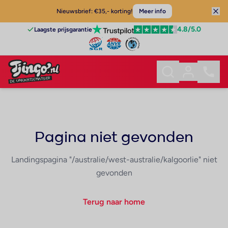
Nieuwsbrief: €35,- korting!
Meer info
4.8
/5.0
Laagste prijsgarantie
Pagina niet gevonden
Landingspagina "/australie/west-australie/kalgoorlie" niet
gevonden
Terug naar home