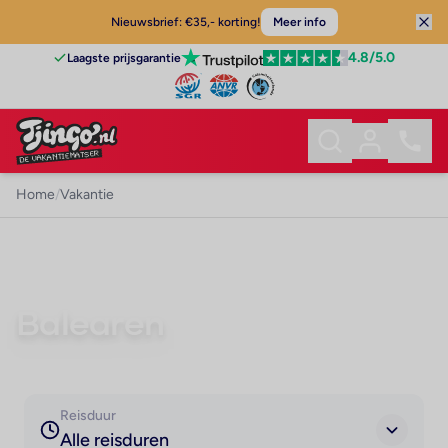
Nieuwsbrief: €35,- korting!
Meer info
4.8
/5.0
Laagste prijsgarantie
Home
/
Vakantie
VAKANTIE
Balearen
Reisduur
Alle reisduren