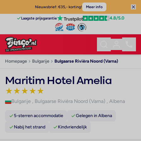
Nieuwsbrief: €35,- korting!
Meer info
4.8
/5.0
Laagste prijsgarantie
Homepage
Bulgarije
Bulgaarse Rivièra Noord (Varna)
Maritim Hotel Amelia
★
★
★
★
★
Bulgarije
,
Bulgaarse Rivièra Noord (Varna)
,
Albena
5-sterren accommodatie
Gelegen in Albena
Nabij het strand
Kindvriendelijk