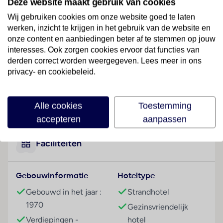
Deze website maakt gebruik van cookies
strandvakantiegangers en gezinnen, ligt in het
centrum van Albena, op slechts enkele meters
Wij gebruiken cookies om onze website goed te laten
afstand van het zandstrand. In de buurt zijn diverse
werken, inzicht te krijgen in het gebruik van de website en
mogelijkheden om boodschappen te doen.
onze content en aanbiedingen beter af te stemmen op jouw
interesses. Ook zorgen cookies ervoor dat functies van
Hotelfaciliteiten
derden correct worden weergegeven. Lees meer in ons
Het hotel biedt op 7 verdiepingen 11 eenpersoons- en
privacy- en cookiebeleid.
110 tweepersoonskamers die met 2 liften bereikbaar
zijn. Engels- en Duitstalig personeel bij de receptie in
Lees meer
Alle cookies
Toestemming
de ontvangsthal is hulZwembadzichtaardig bij het in-
en uitchecken. Service zoals een bagagedepot, een
accepteren
aanpassen
kluis en een wisselkantoor draagt bij tot een
comfortabel verblijf. Via Wi-Fi hebben de gasten
Faciliteiten
toegang tot het internet (tegen toeslag). De tourdesk
biedt ondersteuning bij het boeken van excursies. In
Gebouwinformatie
Hoteltype
de supermarkt zijn producten voor het dagelijks
gebruik verkrijgbaar. Op het terrein van het hotel
Gebouwd in het jaar :
Strandhotel
bevinden zich een mooie tuin en een fraaie
1970
Gezinsvriendelijk
speelplaats. Tot de overige voorzieningen van het
Verdiepingen -
hotel