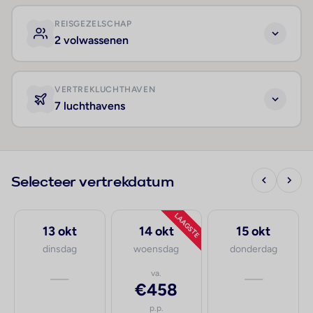
REISGEZELSCHAP
2 volwassenen
VERTREKLUCHTHAVEN
7 luchthavens
Selecteer vertrekdatum
LAAGSTE
13 okt
14 okt
15 okt
dinsdag
woensdag
donderdag
—
va.
—
€458
p.p.