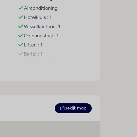
Airconditioning
strainingen. Verfrissende drankjes bij de
Hotelkluis : 1
en zonneterras, ligstoelen en parasols
Wisselkantoor : 1
, basketbal en vissen aan en tegen betaling
portliefhebbers helemaal op hun gemak. De
Ontvangsthal : 1
feltennis, badminton, darts en aerobics.
Liften : 1
gelijkheden horen een animatieprogramma,
Bar(s) : 1
giata.com for client nof 125551
Restaurant(s) : 1
Internetaansluiting
ll-inclusive vakantiegangers genieten van
WiFi hotspot
t, een middagmaaltijd van het buffet of als
Wasservice
n kindermenu's worden op aanvraag bereid.
Medische dienst
Fietsenverhuur
Bekijk map
Parkeerplaats
Miniclub
Speelplaats