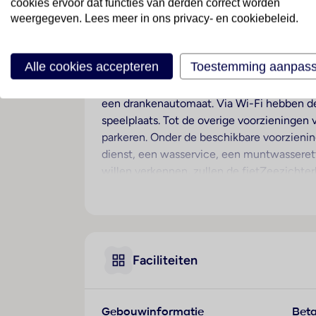
cookies ervoor dat functies van derden correct worden
weergegeven. Lees meer in ons privacy- en cookiebeleid.
Ligging
Dit hotel bevindt zich in Varna, op circa 5
Alle cookies accepteren
Toestemming aanpas
Hotelfaciliteiten
Dit verblijf beschikt over een lift en een
een drankenautomaat. Via Wi-Fi hebben de 
speelplaats. Tot de overige voorzieningen 
parkeren. Onder de beschikbare voorzieni
dienst, een wasservice, een muntwasserett
willen verkennen, zullen de fietZeezichter
Kamers
Airconditioning en een verwarming zorgen 
uitzicht op zee genieten. De met vloerbe
zijn aparte slaapkamers aanwezig. Ook bab
Faciliteiten
beschikbaar. Faciliteiten als een koelkast
een televisie en Wi-Fi (kosteloos). In de
hotel beschikt over gezinskamers en niet-
Gebouwinformatie
Beta