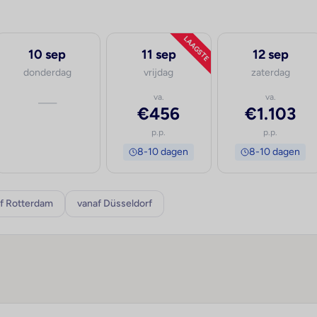
LAAGSTE
10 sep
11 sep
12 sep
donderdag
vrijdag
zaterdag
—
va.
va.
€456
€1.103
p.p.
p.p.
8-10 dagen
8-10 dagen
f Rotterdam
vanaf Düsseldorf