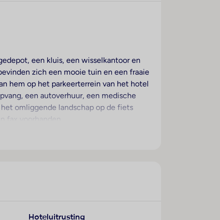
gedepot, een kluis, een wisselkantoor en
bevinden zich een mooie tuin en een fraaie
kan hem op het parkeerterrein van het hotel
ropvang, een autoverhuur, een medische
e het omliggende landschap op de fiets
en fax voorhanden.
anaf het balkon of het terras van het
d, een queensize bed of een slaapbank. Er
zijn een kluis, een minibar en een bureau
or vakantiecomfort zorgen een telefoon,
en een föhn en een make-upspiegel. Het
Hoteluitrusting