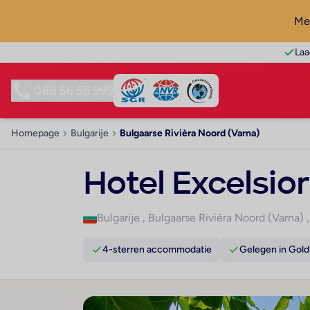
Mel
Laa
088 66 55 999
Homepage
Bulgarije
Bulgaarse Rivièra Noord (Varna)
Hotel Excelsior
Bulgarije
,
Bulgaarse Rivièra Noord (Varna)
4-sterren accommodatie
Gelegen in Gol