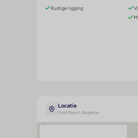
Sport/entertainment
Rustige ligging
V
Het zwemcomplex met buitenbaden en z1 voo
M
zwembadbar/snackbar en aangename ontspann
zijn voorhanden. Het verblijf biedt een ui
tennis. met waterskiën, windsurfen, jetsk
gasten in het hotel beschikken over vele i
Relaxen kunnen de gasten in het wellness
een miniclub, een minidisco en livemuziek
Eten en drinken
Het horecagedeelte is uitgerust met een re
bijzondere extraatjes zoals snacks en daarn
menu en een à-la-cartediner zijn lekker e
Daarnaast stelt het hotel speciale menu's b
Locatie
Creditcards
Gold Beach
, Bulgarije
De volgende creditcards worden in het ver