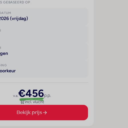
IS GEBASEERD OP
KDATUM
2026 (vrijdag)
S
R
agen
GING
oorkeur
€456
p.p.
v.a.
incl. vlucht
Bekijk prijs