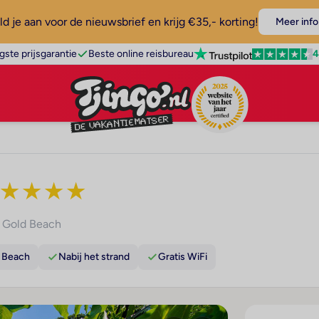
d je aan voor de nieuwsbrief en krijg €35,- korting!
Meer info
4
gste prijsgarantie
Beste online reisbureau
★
★
★
★
,
Gold Beach
d Beach
Nabij het strand
Gratis WiFi