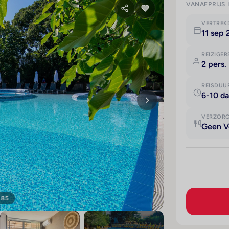
VANAFPRIJS 
VERTRE
11 sep 
REIZIGER
2 pers.
REISDUU
6-10 d
VERZOR
Geen V
185