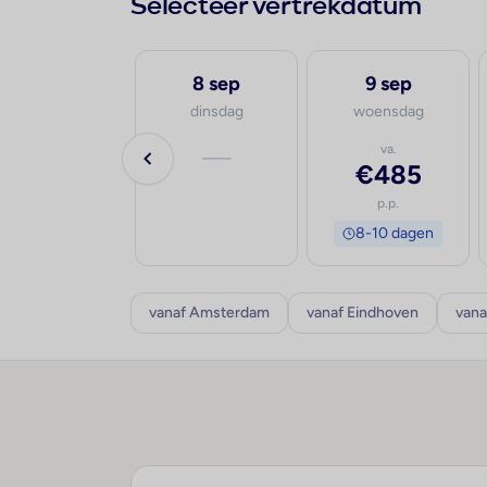
Selecteer vertrekdatum
7 sep
8 sep
9 sep
maandag
dinsdag
woensdag
va.
—
va.
€694
€485
p.p.
p.p.
8-10 dagen
8-10 dagen
vanaf Amsterdam
vanaf Eindhoven
vana