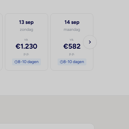
13 sep
14 sep
16 sep
zondag
maandag
woensdag
va.
va.
va.
€1.230
€582
€516
p.p.
p.p.
p.p.
8-10 dagen
8-10 dagen
8-10 dage