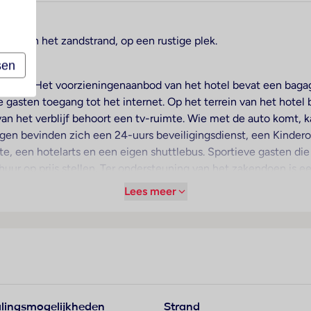
00 m van het zandstrand, op een rustige plek.
sen
 receptie. Het voorzieningenaanbod van het hotel bevat een baga
gasten toegang tot het internet. Op het terrein van het hotel 
van het verblijf behoort een tv-ruimte. Wie met de auto komt, 
ngen bevinden zich een 24-uurs beveiligingsdienst, een Kinde
e, een hotelarts en een eigen shuttlebus. Sportieve gasten di
huur op prijs stellen. Ter ondersteuning van het zakendoen is e
Lees meer
voor een prettig luchtklimaat in de kamers. De gasten kunnen v
dekking uitgeruste kamers beschikken over een tweepersoonsbe
ybedjes en extra bedden kunnen worden klaargezet. Bovendien 
 en een thee-/koffiezetapparaat veraangenamen het verblijf. Vo
 badkamer, van een douche en een bad voorzien, vinden de gast
rokerskamers.
lingsmogelijkheden
Strand