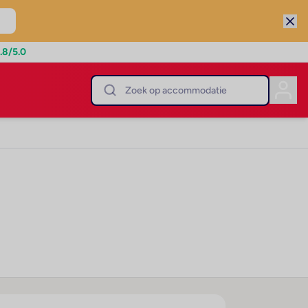
.8
/5.0