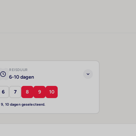
REISDUUR
6-10 dagen
6
7
8
9
10
, 9, 10 dagen geselecteerd.