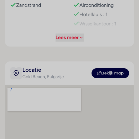
Zandstrand
Airconditioning
vanaf het balkon of het terras van het uitzicht op zee
genieten. De met vloerbedekking uitgeruste kamers
Hotelkluis : 1
beschikken over een tweepersoonsbed. Voor de
Wisselkantoor : 1
jongste gasten staan kinderbedjes klaar. Bovendien
Liften : 1
zijn een kluis en een bureau beschikbaar. Ook een
Lees meer
Kapper : 1
mini-koelkast behoort tot de standaardvoorzieningen.
Voor vakantiecomfort zorgen een telefoon, een
Bar(s) : 1
televisie en Wi-Fi (kosteloos). In de badkamer,
Discotheek : 1
uitgerust met een douche en een bad, vinden de
Locatie
Speelkamer : 1
gasten een föhn. Het hotel beschikt over
Bekijk map
Gold Beach
, Bulgarije
Restaurant(s) : 1
gezinskamers en niet-rokerskamers.
Conferentiezaal : 1
Sport/entertainment
Internetaansluiting
Een openluchtzwembad en een overdekt zwembad
WiFi hotspot
nodigen uit tot ontspannen zwemplezier. In een
pierenbadje kunnen kinderen zich heerlijk uitleven. In
Wasservice
het zwembadcomplex bevindt zich bovendien een
Medische dienst
Whirlpool, een waterglijbaan en een zwembadbar. Op
Parkeerplaats
het zonneterras zijn ligstoelen en parasols