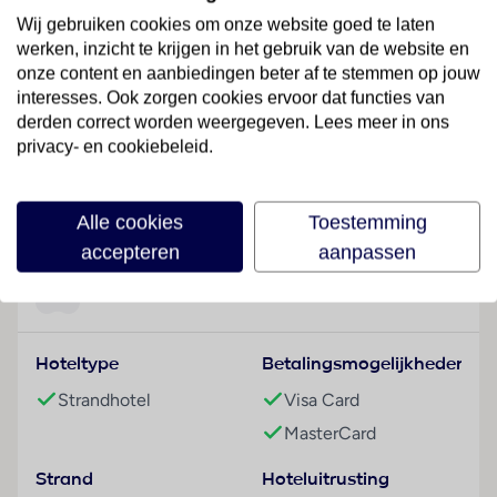
Hotelfaciliteiten
Wij gebruiken cookies om onze website goed te laten
werken, inzicht te krijgen in het gebruik van de website en
Aan de receptie in de ontvangstruimte staat het
onze content en aanbiedingen beter af te stemmen op jouw
vriendelijke personeel de gasten met raad en daad bij.
interesses. Ook zorgen cookies ervoor dat functies van
Tot het serviceaanbod behoren een bagagedepot,
derden correct worden weergegeven. Lees meer in ons
een kluis en een wisselkantoor. Via Wi-Fi hebben de
privacy- en cookiebeleid.
gasten toegang tot het internet. Voor filmliefhebbers
heet het in de bioscoop: "En…actie!". Op het terrein
Lees meer
van het hotel bevinden zich een mooie tuin en een
Alle cookies
Toestemming
fraaie speelplaats. Tot de overige voorzieningen van
accepteren
aanpassen
het verblijf behoort een speelkamer. Wie met de auto
komt, kan hem op het parkeerterrein van het hotel
Faciliteiten
parkeren. Onder de beschikbare voorzieningen
bevinden zich een Kinderopvang, een autoverhuur,
Hoteltype
Betalingsmogelijkheden
een medische dienst, een wasservice, een kapper,
een hotelarts en een eigen shuttlebus.
Strandhotel
Visa Card
MasterCard
Kamers
Airconditioning en een verwarming zorgen voor een
Strand
Hoteluitrusting
prettig luchtklimaat in de kamers. De gasten kunnen