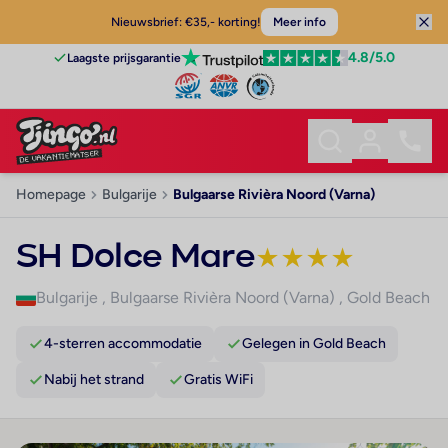
Nieuwsbrief: €35,- korting!
Meer info
4.8
/5.0
Laagste prijsgarantie
Homepage
Bulgarije
Bulgaarse Rivièra Noord (Varna)
SH Dolce Mare
★
★
★
★
Bulgarije
,
Bulgaarse Rivièra Noord (Varna)
,
Gold Beach
4-sterren accommodatie
Gelegen in Gold Beach
Nabij het strand
Gratis WiFi