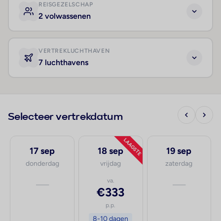
REISGEZELSCHAP
2 volwassenen
VERTREKLUCHTHAVEN
7 luchthavens
Selecteer vertrekdatum
LAAGSTE
17 sep
18 sep
19 sep
donderdag
vrijdag
zaterdag
—
va.
—
€333
p.p.
8-10 dagen