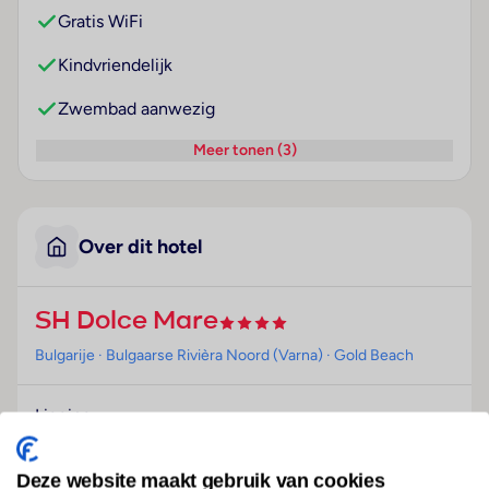
Gratis WiFi
Kindvriendelijk
Zwembad aanwezig
Meer tonen (3)
Over dit hotel
SH Dolce Mare
Bulgarije
· Bulgaarse Rivièra Noord (Varna)
· Gold Beach
Ligging
Dit hotel, perfect voor strandvakantiegangers, ligt in
Goudstrand, op ongeveer 350 m van het zandstrand.
Deze website maakt gebruik van cookies