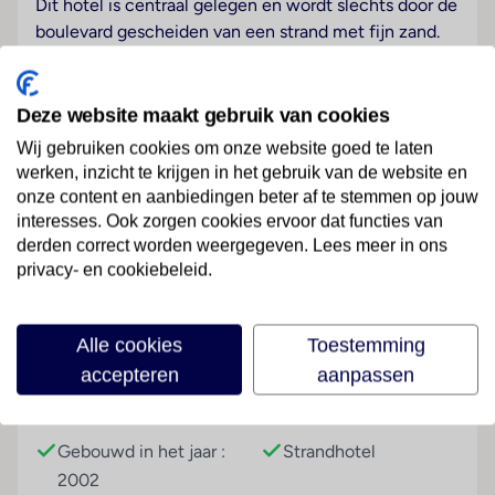
Dit hotel is centraal gelegen en wordt slechts door de
boulevard gescheiden van een strand met fijn zand.
Het ligt in het hart van Sunny Beach, het grootste en
meest beroemde resort aan de Zwarte Zee in
Bulgarije. Dit is een van de bekendste hotels in de
Deze website maakt gebruik van cookies
omgeving en de ideale locatie aan de zee zorgt voor
Wij gebruiken cookies om onze website goed te laten
een onvergetelijk uitzicht op de gehele baai, tot de
werken, inzicht te krijgen in het gebruik van de website en
verste heuvels van de Balkanbergen, over de
onze content en aanbiedingen beter af te stemmen op jouw
glinsterende zee en helemaal tot het pittoreske
interesses. Ook zorgen cookies ervoor dat functies van
schiereiland Nessebar (8 km afstand). De gasten
Lees meer
derden correct worden weergegeven. Lees meer in ons
privacy- en cookiebeleid.
vinden restaurants, bars en uitgaansgelegenheden op
slechts 100 meter van het hotel en het is 200 meter
naar de dichtstbijzijnde aansluitingen op het
Faciliteiten
Alle cookies
Toestemming
openbaar vervoer. Het is 20 km naar de oude Pomorie
accepteren
aanpassen
Tombe en 35 km naar Bourgas. Het hotel ligt op 35
km van de luchthaven Bourgas.
Gebouwinformatie
Hoteltype
Hotelfaciliteiten
Gebouwd in het jaar :
Strandhotel
Het resort biedt op 7 verdiepingen 17 appartementen,
2002