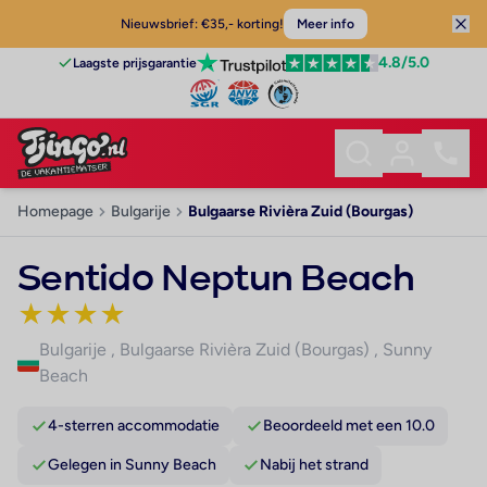
Nieuwsbrief: €35,- korting!
Meer info
4.8
/5.0
Laagste prijsgarantie
Homepage
Bulgarije
Bulgaarse Rivièra Zuid (Bourgas)
Sentido Neptun Beach
★
★
★
★
Bulgarije
,
Bulgaarse Rivièra Zuid (Bourgas)
,
Sunny
Beach
4-sterren accommodatie
Beoordeeld met een 10.0
Gelegen in Sunny Beach
Nabij het strand