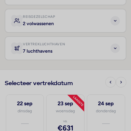
REISGEZELSCHAP
2 volwassenen
VERTREKLUCHTHAVEN
7 luchthavens
Selecteer vertrekdatum
LAAGSTE
22 sep
23 sep
24 sep
dinsdag
woensdag
donderdag
—
va.
—
€631