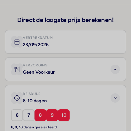
+110
Direct de laagste prijs berekenen!
VERTREKDATUM
23/09/2026
VERZORGING
Geen Voorkeur
REISDUUR
6-10 dagen
6
7
8
9
10
8, 9, 10 dagen geselecteerd.