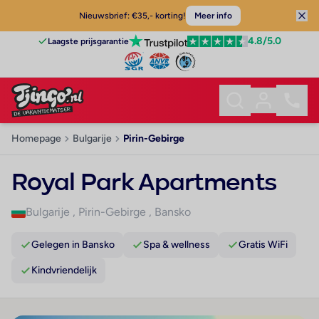
Nieuwsbrief: €35,- korting!
Meer info
4.8
/5.0
Laagste prijsgarantie
Homepage
Bulgarije
Pirin-Gebirge
Royal Park Apartments
Bulgarije
,
Pirin-Gebirge
,
Bansko
Gelegen in Bansko
Spa & wellness
Gratis WiFi
Kindvriendelijk