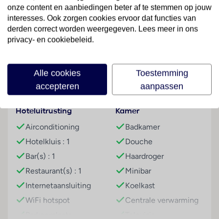
kluis, een 24-uurs beveiligingsdienst, een fax en een
onze content en aanbiedingen beter af te stemmen op jouw
interesses. Ook zorgen cookies ervoor dat functies van
rookmelder. Via Wi-Fi hebben de gasten toegang tot
derden correct worden weergegeven. Lees meer in ons
het internet. De gasten die met de auto komen,
Lees meer
privacy- en cookiebeleid.
kunnen in een garage (tegen toeslag) of op de
parkeerplaats (kosteloos) parkeren.
Alle cookies
Toestemming
Kamers
Faciliteiten
accepteren
aanpassen
In de kamers bevinden zich een woonkamer, een
keuken en een badkamer, voor een aangenaam
luchtklimaat zorgt een verwarming. De kamers
Hoteluitrusting
Kamer
beschikken over een slaapbank. Extra bedden kunnen
Airconditioning
Badkamer
worden aangevraagd. Bovendien is er een minibar
Hotelkluis : 1
Douche
aanwezig. Ook zijn een koelkast, een magnetron en
een thee-/koffiezetapparaat aanwezig. Bovendien
Bar(s) : 1
Haardroger
zijn een telefoon, een televisie en Wi-Fi (kosteloos)
Restaurant(s) : 1
Minibar
beschikbaar. In de badkamer, uitgerust met een
Internetaansluiting
Koelkast
douche, vinden de gasten een föhn. Het verblijf
WiFi hotspot
Centrale verwarming
beschikt over gezinskamers en niet-rokerskamers.
Parkeerplaats
Televisie