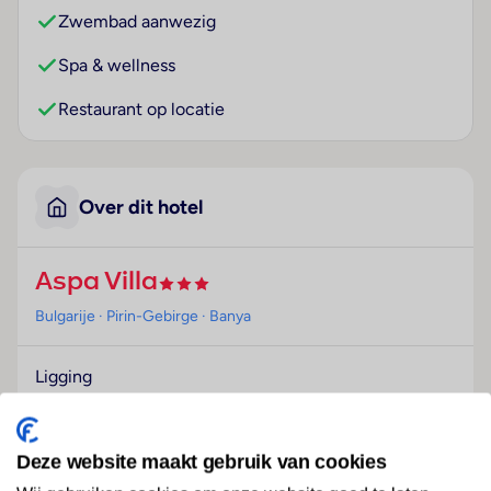
Zwembad aanwezig
Spa & wellness
Restaurant op locatie
Over dit hotel
Aspa Villa
Bulgarije
· Pirin-Gebirge
· Banya
Ligging
Het hotel bevindt zich in Banya.
Hotelfaciliteiten
Deze website maakt gebruik van cookies
Het vriendelijke personeel aan de receptie is graag bij