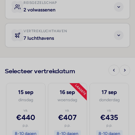
REISGEZELSCHAP
2 volwassenen
VERTREKLUCHTHAVEN
7 luchthavens
Selecteer vertrekdatum
LAAGSTE
15 sep
16 sep
17 sep
dinsdag
woensdag
donderdag
va.
va.
va.
€440
€407
€435
p.p.
p.p.
p.p.
8-10 dagen
8-10 dagen
8-10 dagen