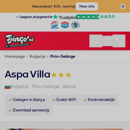
Nieuwsbrief: €35,- korting!
Meer info
4.8
/5.0
Laagste prijsgarantie
Homepage
Bulgarije
Pirin-Gebirge
Aspa Villa
★
★
★
Bulgarije
,
Pirin-Gebirge
,
Banya
Gelegen in Banya
Gratis WiFi
Kindvriendelijk
Zwembad aanwezig