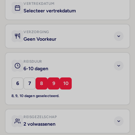
VERTREKDATUM
Selecteer vertrekdatum
VERZORGING
Geen Voorkeur
REISDUUR
6-10 dagen
6
7
8
9
10
8, 9, 10 dagen geselecteerd.
REISGEZELSCHAP
2 volwassenen