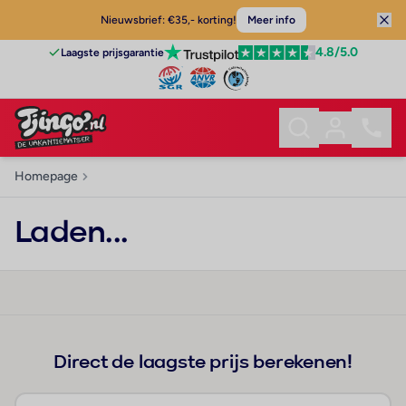
Nieuwsbrief: €35,- korting!
Meer info
4.8
/5.0
Laagste prijsgarantie
Homepage
Laden...
Direct de laagste prijs berekenen!