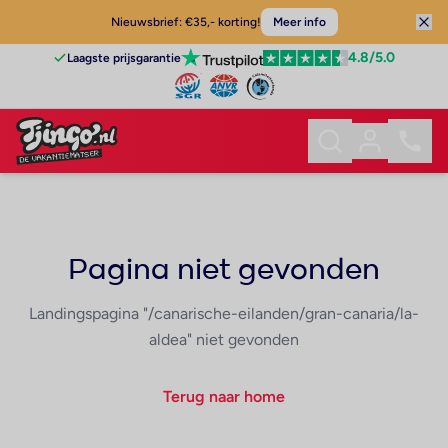
Nieuwsbrief: €35,- korting!
Meer info
4.8
/5.0
Laagste prijsgarantie
Pagina niet gevonden
Landingspagina "/canarische-eilanden/gran-canaria/la-
aldea" niet gevonden
Terug naar home