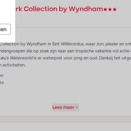
demark Collection by Wyndham
sen
llection by Wyndham in Sint Willibrordus, waar zon, plezier en on
iendengroepen die op zoek zijn naar een tropische vakantie vol ac
uku’s Waterworld
is er waterpret voor jong en oud. Dankzij het uitge
 activiteiten.
en
rte
 (exclusief bij Corendon)
Lees meer
vol resort bestaande uit 33 gebouwen met in totaal 210 kamers. He
iggen verspreid in een tropische tuin met meerdere zwembaden, glijb