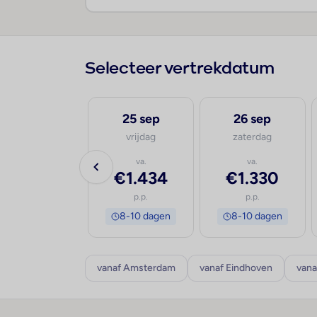
Selecteer vertrekdatum
24 sep
25 sep
26 sep
donderdag
vrijdag
zaterdag
va.
va.
va.
€1.376
€1.434
€1.330
p.p.
p.p.
p.p.
8-10 dagen
8-10 dagen
8-10 dagen
vanaf Amsterdam
vanaf Eindhoven
vana