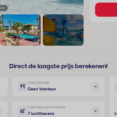
223
+219
Direct de laagste prijs berekenen!
VERZORGING
Geen Voorkeur
VERTREKLUCHTHAVEN
7 luchthavens
8