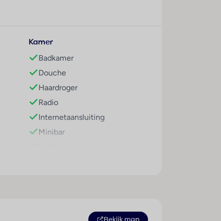
tail bij de sportbar. ’s Avonds zorgen
Kamer
. Het strand van Daaibooi ligt op circa 7,5
Badkamer
 Willemstad met winkels, restaurants en
Douche
Haardroger
Radio
 beschikt over airconditioning, televisie,
Internetaansluiting
 om even bij te komen na een dag vol zon en
Minibar
Koelkast
Kingsize bed
 glijbanen), twee kinderbaden en het nieuwe
Airconditioning (centraal
fitnessruimte, basketbalveld, voetbalveld en
geregeld)
rras.
Centrale verwarming
Kluis
Bekijk map