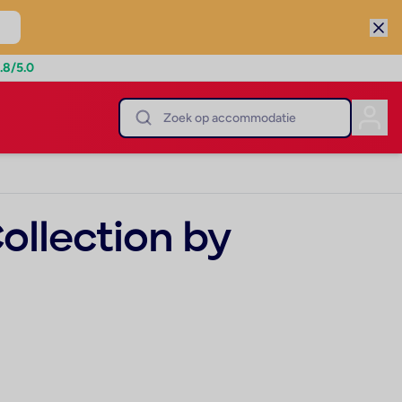
.8
/5.0
llection by