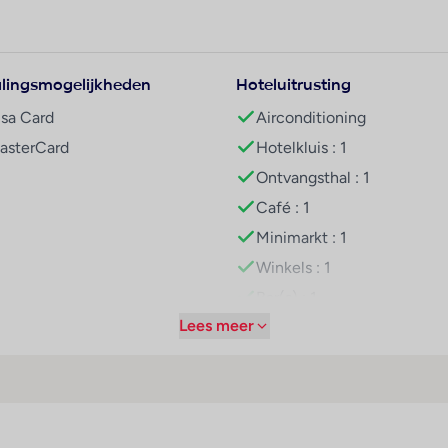
olwassenen kunnen relaxen bij het zwembad of genieten van een cock
n gezellige sfeer.
lingsmogelijkheden
Hoteluitrusting
us, op slechts enkele kilometers van de mooiste stranden van Curaçao
isa Card
Airconditioning
eter. In ongeveer 20 minuten rij je naar het kleurrijke centrum van
asterCard
Hotelkluis : 1
rvice bereik je zowel het strand als het centrum eenvoudig.
Ontvangsthal : 1
Café : 1
sort zijn ruim, kleurrijk en voorzien van alle gemakken. Elke kamer
Minimarkt : 1
terras met uitzicht op de tropische tuin of het zwembad. Perfect
Winkels : 1
Bar(s) : 1
Lees meer
Restaurant(s) : 1
k en ontspanning. Er zijn vier buitenzwembaden (waarvan drie met
Conferentiezaal : 1
anen speciaal voor kinderen. Daarnaast beschikt het resort over een 
n je een massage boeken of genieten in de zon op het ruime zonnete
Internetaansluiting
WiFi hotspot
Wasservice