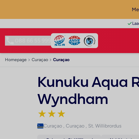
Mel
Laa
088 66 55 999
Homepage
Curaçao
Curaçao
Kunuku Aqua R
Wyndham
★
★
★
Curaçao
,
Curaçao
,
St. Willibrordus