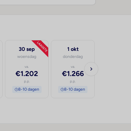
LAAGSTE
30 sep
1 okt
woensdag
donderdag
va.
va.
€1.202
€1.266
p.p.
p.p.
8-10 dagen
8-10 dagen