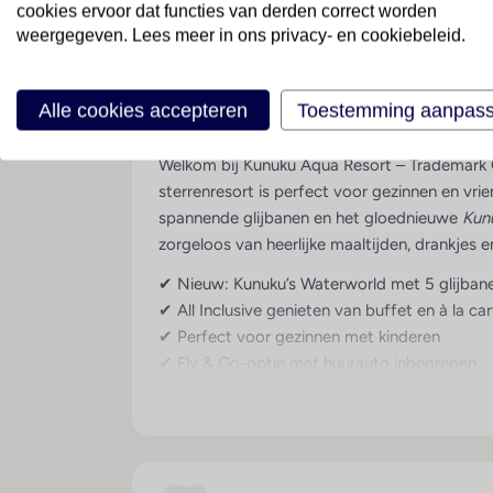
cookies ervoor dat functies van derden correct worden
Kunuku Aqua Resort – Tra
weergegeven. Lees meer in ons privacy- en cookiebeleid.
Curaçao
· Curaçao
· St. Willibrordus
Alle cookies accepteren
Toestemming aanpas
Tropisch familieparadijs op Curaçao
Welkom bij Kunuku Aqua Resort – Trademark Co
sterrenresort is perfect voor gezinnen en vr
spannende glijbanen en het gloednieuwe
Kun
zorgeloos van heerlijke maaltijden, drankjes en
✔ Nieuw: Kunuku’s Waterworld met 5 glijban
✔ All Inclusive genieten van buffet en à la ca
✔ Perfect voor gezinnen met kinderen
✔ Fly & Go-optie met huurauto inbegrepen
✔ Gratis entree + ligbed bij Mondi City Beach
Algemeen
Kunuku Aqua Resort is een levendig en sfeer
moderne faciliteiten. De kleurrijke huisjes l