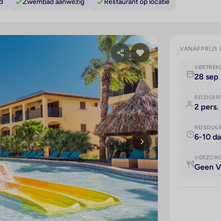
d
Zwembad aanwezig
Restaurant op locatie
VANAFPRIJS 
VERTRE
28 sep
REIZIGER
2 pers.
REISDUU
6-10 d
VERZOR
Geen V