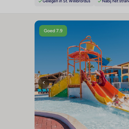
Gelegen in St. Willibrordus
Nabij het stran
Goed 7.9