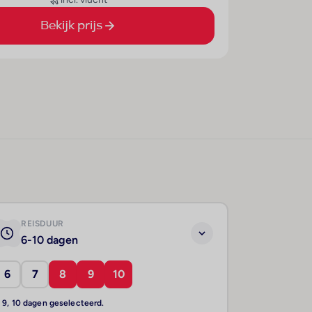
Bekijk prijs
REISDUUR
6-10 dagen
6
7
8
9
10
, 9, 10 dagen geselecteerd.