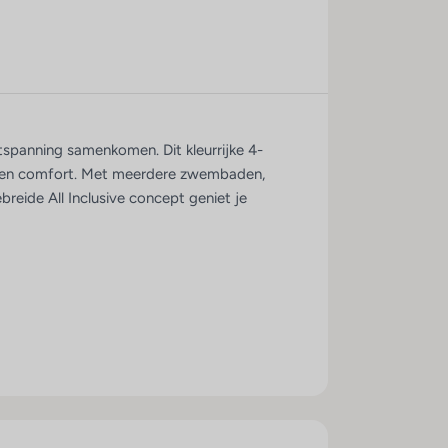
tspanning samenkomen. Dit kleurrijke 4-
tie en comfort. Met meerdere zwembaden,
breide All Inclusive concept geniet je
t hotel combineert Caribische charme met
anen en gezellige eetgelegenheden. Overdag is