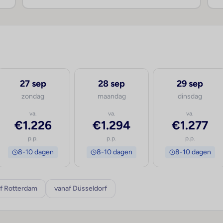
27 sep
28 sep
29 sep
zondag
maandag
dinsdag
va.
va.
va.
€1.226
€1.294
€1.277
p.p.
p.p.
p.p.
8-10 dagen
8-10 dagen
8-10 dagen
f Rotterdam
vanaf Düsseldorf