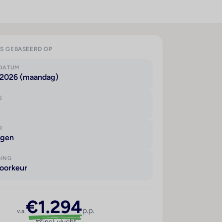
IS GEBASEERD OP
KDATUM
 2026 (maandag)
S
R
agen
GING
oorkeur
€1.294
p.p.
v.a.
incl. vlucht