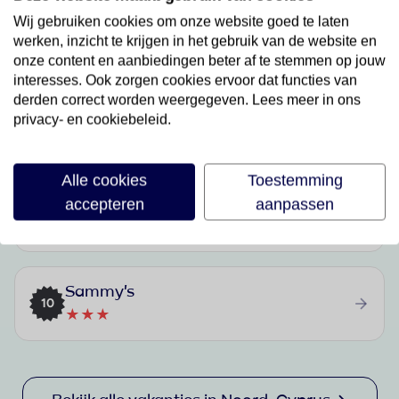
Wij gebruiken cookies om onze website goed te laten
Courtyard Long Beach Holiday Resort
7
werken, inzicht te krijgen in het gebruik van de website en
★★★★
onze content en aanbiedingen beter af te stemmen op jouw
interesses. Ook zorgen cookies ervoor dat functies van
derden correct worden weergegeven. Lees meer in ons
Rose Gardens Hotel
privacy- en cookiebeleid.
8
★★★
Alle cookies
Toestemming
accepteren
aanpassen
Ship Inn
9
★★★
Sammy's
10
★★★