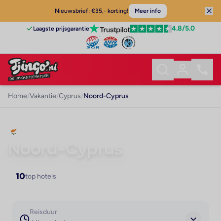
Nieuwsbrief: €35,- korting!
Meer info
4.8
/5.0
Laagste prijsgarantie
Home
/
Vakantie
/
Cyprus
/
Noord-Cyprus
VAKANTIE · CYPRUS
Noord-Cyprus
10
top hotels
Reisduur