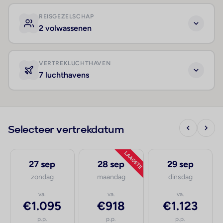
REISGEZELSCHAP
2 volwassenen
VERTREKLUCHTHAVEN
7 luchthavens
Selecteer vertrekdatum
LAAGSTE
27 sep
28 sep
29 sep
zondag
maandag
dinsdag
va.
va.
va.
€1.095
€918
€1.123
p.p.
p.p.
p.p.