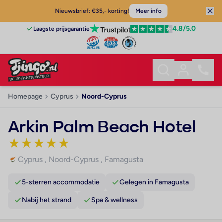
Nieuwsbrief: €35,- korting!
Meer info
4.8
/5.0
Laagste prijsgarantie
Homepage
Cyprus
Noord-Cyprus
Arkin Palm Beach Hotel
★
★
★
★
★
Cyprus
,
Noord-Cyprus
,
Famagusta
5-sterren accommodatie
Gelegen in Famagusta
Nabij het strand
Spa & wellness