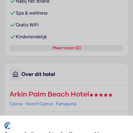
Nabij het strand
Spa & wellness
Gratis WiFi
Kindvriendelijk
Meer tonen (2)
Over dit hotel
Arkin Palm Beach Hotel
Cyprus
· Noord-Cyprus
· Famagusta
Ligging
Dit elegante first-class hotel ligt direct aan het mooie