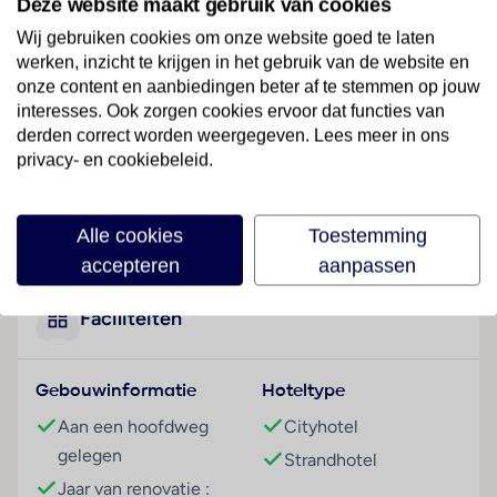
Deze website maakt gebruik van cookies
zandstrand en op slechts enkele minuten lopen van
het bruisende stadscentrum met talrijke
Wij gebruiken cookies om onze website goed te laten
mogelijkheden om te winkelen en u te vermaken. Een
werken, inzicht te krijgen in het gebruik van de website en
halte van het openbaar vervoer bevindt zich
onze content en aanbiedingen beter af te stemmen op jouw
interesses. Ook zorgen cookies ervoor dat functies van
bovendien direct voor het hotel.
derden correct worden weergegeven. Lees meer in ons
Hotelfaciliteiten
privacy- en cookiebeleid.
Het hotel biedt op 3 verdiepingen 108 kamers, 5
suites en 89 tweepersoonskamers die met een lift
Lees meer
Alle cookies
Toestemming
bereikbaar zijn. De receptie is 24 uur per dag
geopend. Een bagagedepot, een kluis, een
accepteren
aanpassen
wisselkantoor en een geldautomaat bieden de nodige
service. Via Wi-Fi hebben de gasten toegang tot het
Faciliteiten
internet. Het hotel beschikt over een reeks van
faciliteiten die voor gehandicapten toegankelijk zijn.
Gebouwinformatie
Hoteltype
Rolstoelvriendelijke faciliteiten zijn beschikbaar. Voor
filmliefhebbers heet het in de bioscoop: "En…actie!".
Aan een hoofdweg
Cityhotel
Een supermarkt en andere winkels zijn voorhanden
gelegen
Strandhotel
om heerlijk te winkelen of te flaneren. Op het terrein
Jaar van renovatie :