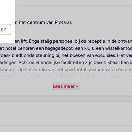
1 km van het centrum van Protaras.
sen
over een lift. Engelstalig personeel bij de receptie in de ontv
n het hotel behoren een bagagedepot, een kluis, een wisselkant
rdesk biedt ondersteuning bij het boeken van excursies. Het ve
dingen. Rolstoelvriendelijke faciliteiten zijn beschikbaar. Een
laneren. Op het terrein van het aparthotel bevinden zich een mo
rt een tv-ruimte. De gasten die met de auto komen, kunnen in 
are voorzieningen bevinden zich een 24-uurs beveiligingsdiens
Lees meer
 zakendoen is een fax voorhanden.
 voor een prettig luchtklimaat in de kamers. De meeste kamer
k. Extra bedden kunnen worden aangevraagd. Bovendien zijn een
en mini-koelkast en een thee-/koffiezetapparaat. Voor vakanti
 In de badkamer, uitgerust met een douche en een bad, vinden de