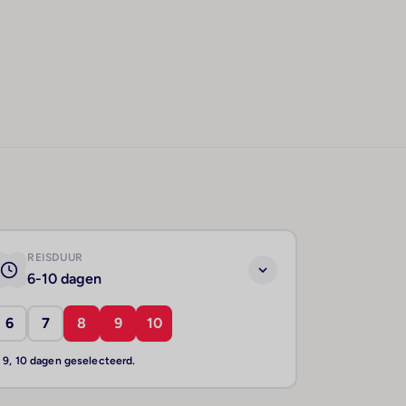
REISDUUR
6-10 dagen
6
7
8
9
10
, 9, 10 dagen geselecteerd.