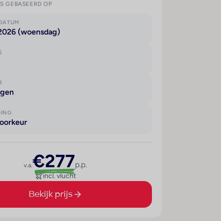
IS GEBASEERD OP
KDATUM
 2026 (woensdag)
S
R
agen
GING
oorkeur
€277
p.p.
v.a.
incl. vlucht
Bekijk prijs