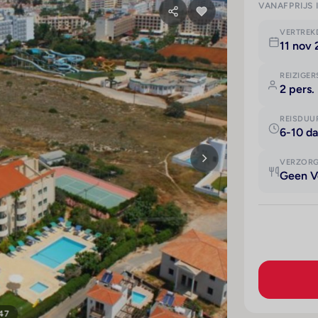
VANAFPRIJS 
VERTRE
11 nov
REIZIGER
2 pers.
REISDUU
6-10 d
VERZOR
Geen V
 47