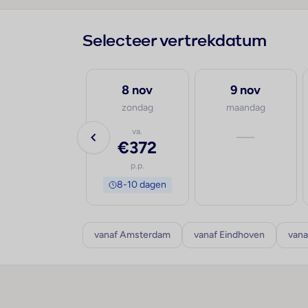
Selecteer vertrekdatum
6 sep
8 nov
9 nov
zondag
zondag
maandag
va.
va.
—
€678
€372
p.p.
p.p.
8-10 dagen
8-10 dagen
vanaf Amsterdam
vanaf Eindhoven
vana