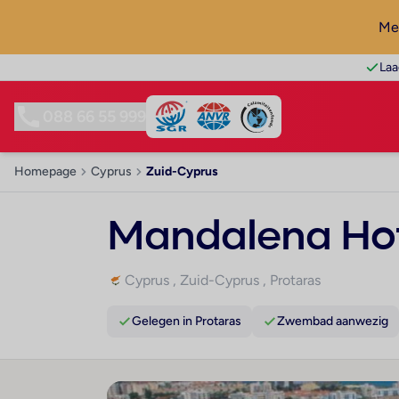
Mel
Laa
088 66 55 999
Homepage
Cyprus
Zuid-Cyprus
Mandalena Hot
Cyprus
,
Zuid-Cyprus
,
Protaras
Gelegen in Protaras
Zwembad aanwezig