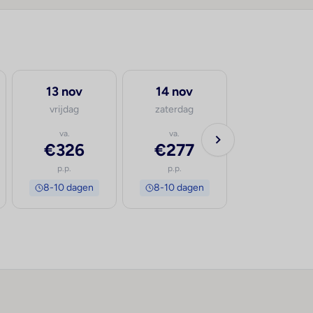
13 nov
14 nov
vrijdag
zaterdag
va.
va.
€326
€277
p.p.
p.p.
8-10 dagen
8-10 dagen