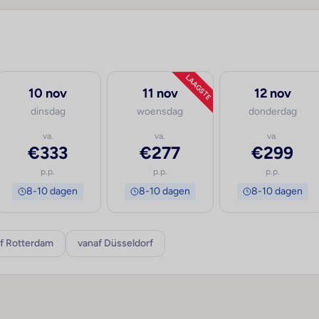
LAAGSTE
10 nov
11 nov
12 nov
dinsdag
woensdag
donderdag
va.
va.
va.
€333
€277
€299
p.p.
p.p.
p.p.
8-10 dagen
8-10 dagen
8-10 dagen
f Rotterdam
vanaf Düsseldorf