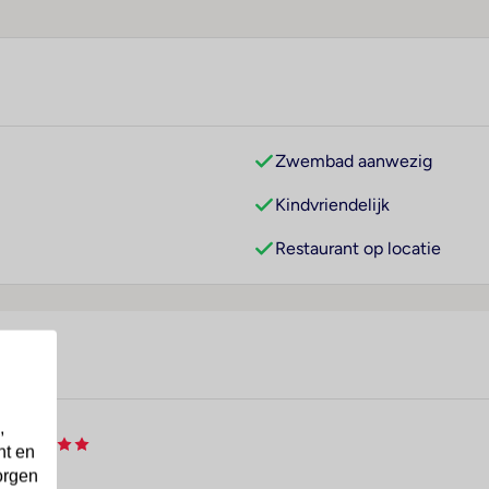
Zwembad aanwezig
Kindvriendelijk
Restaurant op locatie
,
nts
nt en
orgen