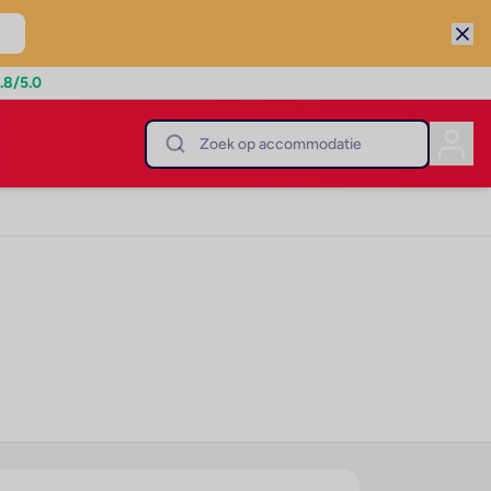
.8
/5.0