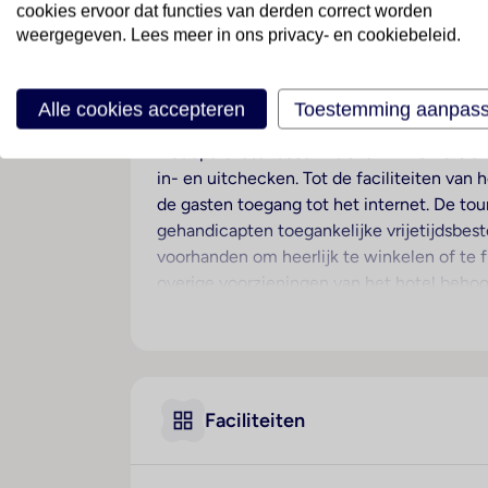
cookies ervoor dat functies van derden correct worden
weergegeven. Lees meer in ons privacy- en cookiebeleid.
Ligging
Het appartementenhotel ligt op ongeveer 
Alle cookies accepteren
Toestemming aanpas
Hotelfaciliteiten
Het aparthotel beschikt over 44 kamers en 
in- en uitchecken. Tot de faciliteiten va
de gasten toegang tot het internet. De tou
gehandicapten toegankelijke vrijetijdsbeste
voorhanden om heerlijk te winkelen of te f
overige voorzieningen van het hotel behoo
parkeerplaats parkeren. Onder de beschikb
een wasservice. Ter ondersteuning van het
Kamers
Airconditioning en een verwarming zorgen
Faciliteiten
over een tweepersoonsbed of een slaapban
kitchenette bevinden zich een koelkast, e
televisie, een radio en Wi-Fi (kosteloos).