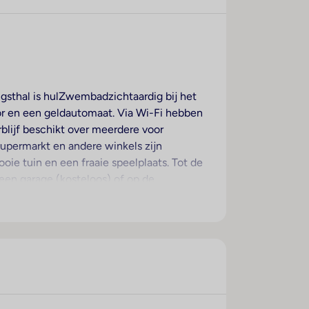
angsthal is hulZwembadzichtaardig bij het
oor en een geldautomaat. Via Wi-Fi hebben
rblijf beschikt over meerdere voor
 supermarkt en andere winkels zijn
oie tuin en een fraaie speelplaats. Tot de
een garage (kosteloos) of op de
t, een medische dienst, kamerservice en
s hebben een balkon. De kamers beschikken
 kluis en een minibar beschikbaar. In de
ecomfort zorgen een telefoon, een
 gasten een föhn. Het verblijf beschikt