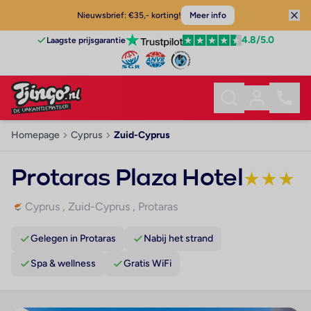
Nieuwsbrief: €35,- korting!
Meer info
4.8
/5.0
Laagste prijsgarantie
Homepage
Cyprus
Zuid-Cyprus
Protaras Plaza Hotel
★
★
★
Cyprus
,
Zuid-Cyprus
,
Protaras
Gelegen in Protaras
Nabij het strand
Spa & wellness
Gratis WiFi