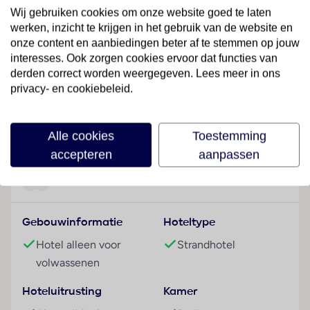
Wij gebruiken cookies om onze website goed te laten
voor een aangenaam verblijf.
werken, inzicht te krijgen in het gebruik van de website en
Hotelfaciliteiten
onze content en aanbiedingen beter af te stemmen op jouw
interesses. Ook zorgen cookies ervoor dat functies van
Het vriendelijke personeel aan de receptie is graag bij
derden correct worden weergegeven. Lees meer in ons
alle vragen behulpzaam. Service zoals een
privacy- en cookiebeleid.
bagagedepot, een kluis, een wisselkantoor en een
geldautomaat draagt bij tot een comfortabel verblijf.
Lees meer
Via Wi-Fi hebben de gasten toegang tot het internet.
Alle cookies
Toestemming
Het hotel beschikt over meerdere voor
accepteren
aanpassen
gehandicapten toegankelijke vrijetijdsbestedingen.
Het verblijf beschikt over faciliteiten voor
Faciliteiten
rolstoelgebruikers en een lift. In de supermarkt zijn
producten voor het dagelijks gebruik verkrijgbaar.
Gebouwinformatie
Hoteltype
Buiten biedt een tuin extra ruimte voor ontspanning
en recreatie. Tot de overige voorzieningen van het
Hotel alleen voor
Strandhotel
hotel behoort een tv-ruimte. De gasten die met de
volwassenen
auto komen, kunnen in een garage of op de
parkeerplaats parkeren. Onder de beschikbare
Hoteluitrusting
Kamer
voorzieningen bevinden zich een 24-uurs