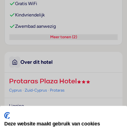
Gratis WiFi
Kindvriendelijk
Zwembad aanwezig
Meer tonen (2)
Over dit hotel
Protaras Plaza Hotel
Cyprus
· Zuid-Cyprus
· Protaras
Ligging
Dit strandhotel verwelkomt de gasten in Protaras en
biedt in het bijzonder voor volwassenen die in de
Deze website maakt gebruik van cookies
vakantie onder elkaar willen zijn alle voorwaarden