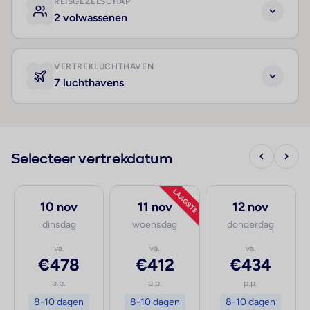
REISGEZELSCHAP
2 volwassenen
VERTREKLUCHTHAVEN
7 luchthavens
Selecteer vertrekdatum
LAAGSTE
10 nov
11 nov
12 nov
dinsdag
woensdag
donderdag
va.
va.
va.
€478
€412
€434
p.p.
p.p.
p.p.
8-10 dagen
8-10 dagen
8-10 dagen