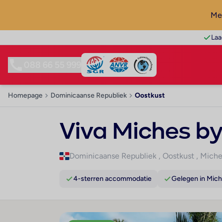
Mel
Laa
088 66 55 999
Homepage
Dominicaanse Republiek
Oostkust
Viva Miches 
Dominicaanse Republiek
,
Oostkust
,
Miche
4-sterren accommodatie
Gelegen in Mic