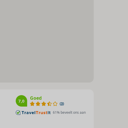
Goed
7,0
(
3
)
61
% beveelt ons aan