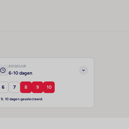
REISDUUR
6-10 dagen
6
7
8
9
10
, 9, 10 dagen geselecteerd.