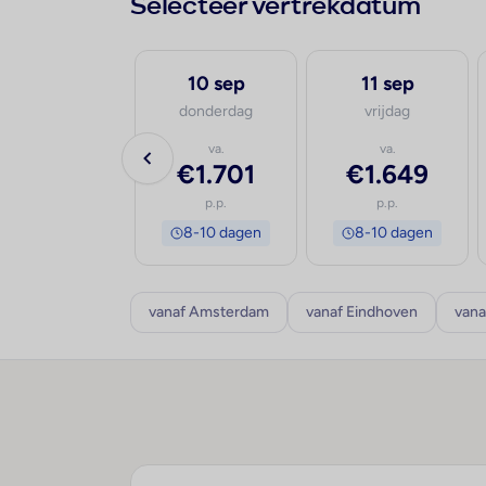
Selecteer vertrekdatum
9 sep
10 sep
11 sep
woensdag
donderdag
vrijdag
va.
va.
va.
€1.359
€1.701
€1.649
p.p.
p.p.
p.p.
8-10 dagen
8-10 dagen
8-10 dagen
vanaf Amsterdam
vanaf Eindhoven
vana