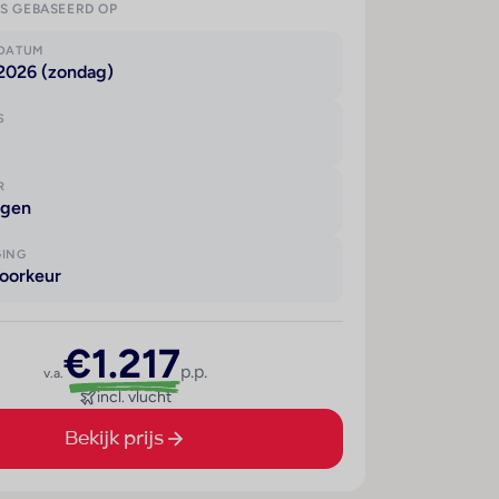
IS GEBASEERD OP
KDATUM
 2026 (zondag)
S
R
agen
GING
oorkeur
€1.217
p.p.
v.a.
incl. vlucht
Bekijk prijs