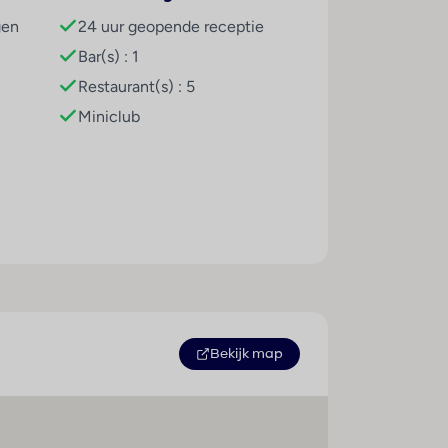
 2026. Multilingual, powered by
gen
24 uur geopende receptie
Bar(s) : 1
Restaurant(s) : 5
n de 5 restaurants (buffet en à la carte).
Miniclub
n geboekt. Aangeboden worden ontbijt,
Bekijk map