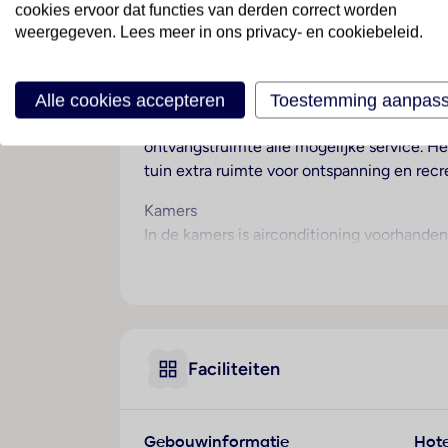
cookies ervoor dat functies van derden correct worden
weergegeven. Lees meer in ons privacy- en cookiebeleid.
Ligging
Het resort, perfect voor strandvakantiegang
Hotelfaciliteiten
Alle cookies accepteren
Toestemming aanpas
In de 535 niet-rokerskamers zullen de gast
ontvangstruimte alle mogelijke service. He
tuin extra ruimte voor ontspanning en recre
Kamers
In de kamers is airconditioning voorhande
meeste kamers. De kamers beschikken over
worden gesteld. De beste bescherming voor
standaardvoorzieningen. Een strijkset is v
beschikbaar. In de badkamer – uitgerust me
Faciliteiten
Sport/entertainment
Voor afwisselende recreatie en vrijetijds
zwembadcomplex in de openlucht biedt ver
klaar voor gebruik. Voor de vrije uurtjes b
Gebouwinformatie
Hote