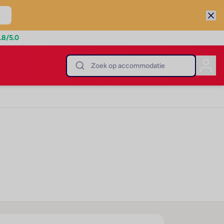
.8
/5.0