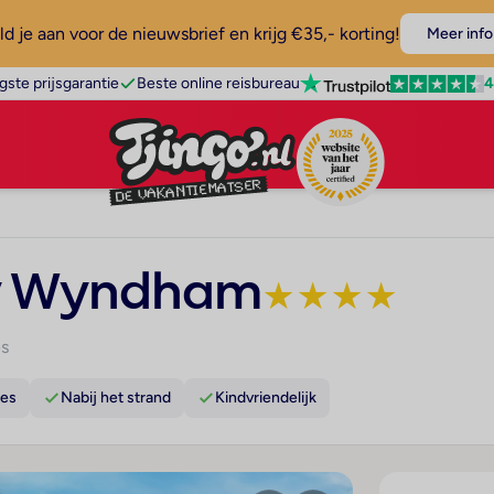
d je aan voor de nieuwsbrief en krijg €35,- korting!
Meer info
4
gste prijsgarantie
Beste online reisbureau
by Wyndham
★
★
★
★
s
hes
Nabij het strand
Kindvriendelijk