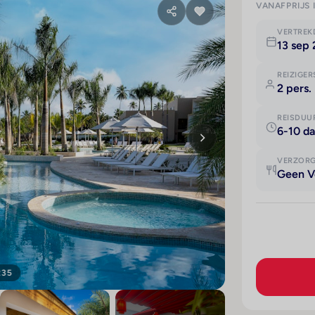
VANAFPRIJS 
VERTRE
13 sep
REIZIGER
2 pers.
REISDUU
6-10 d
VERZOR
Geen V
235