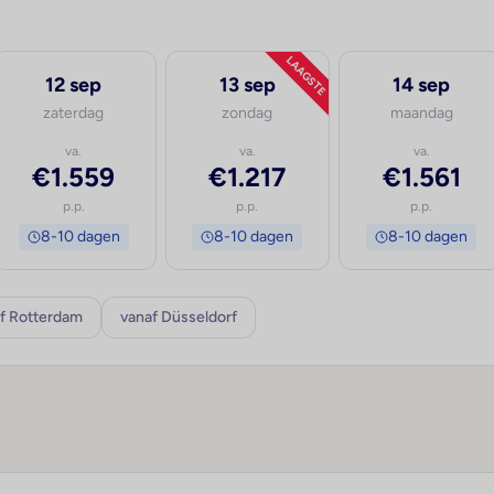
LAAGSTE
12 sep
13 sep
14 sep
zaterdag
zondag
maandag
va.
va.
va.
€1.559
€1.217
€1.561
p.p.
p.p.
p.p.
8-10 dagen
8-10 dagen
8-10 dagen
f Rotterdam
vanaf Düsseldorf