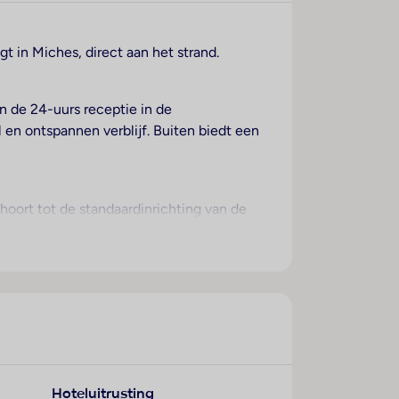
gt in Miches, direct aan het strand.
n de 24-uurs receptie in de
 en ontspannen verblijf. Buiten biedt een
oort tot de standaardinrichting van de
 op aanvraag kinderbedjes ter beschikking
elkast behoort tot de
 een telefoon en een flatscreen-tv
vriendelijke kamers te boeken.
 vakantiecomplex ter beschikking. Het
 ligstoelen en schaduwrijke parasols
 een spa aan. Grote en kleine gasten
Hoteluitrusting