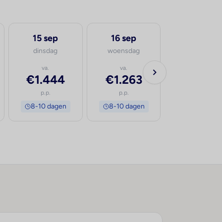
15 sep
16 sep
17 sep
dinsdag
woensdag
donderdag
va.
va.
va.
€1.444
€1.263
€1.592
p.p.
p.p.
p.p.
8-10 dagen
8-10 dagen
8-10 dage