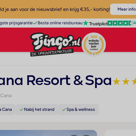
d je aan voor de nieuwsbrief en krijg €35,- korting!
Meer info
4
gste prijsgarantie
Beste online reisbureau
na Resort & Spa
★
★
 Cana
a Cana
Nabij het strand
Spa & wellness