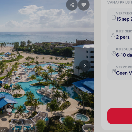
VANAFPRIJS 
VERTRE
15 sep 
REIZIGER
2 pers.
REISDUU
6-10 d
VERZOR
Geen V
277