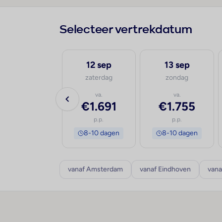
Selecteer vertrekdatum
11 sep
12 sep
13 sep
vrijdag
zaterdag
zondag
va.
va.
va.
€1.691
€1.691
€1.755
p.p.
p.p.
p.p.
8-10 dagen
8-10 dagen
8-10 dagen
vanaf Amsterdam
vanaf Eindhoven
vana