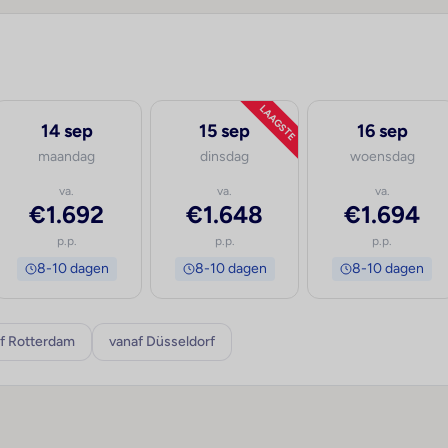
LAAGSTE
14 sep
15 sep
16 sep
maandag
dinsdag
woensdag
va.
va.
va.
€1.692
€1.648
€1.694
p.p.
p.p.
p.p.
8-10 dagen
8-10 dagen
8-10 dagen
f Rotterdam
vanaf Düsseldorf