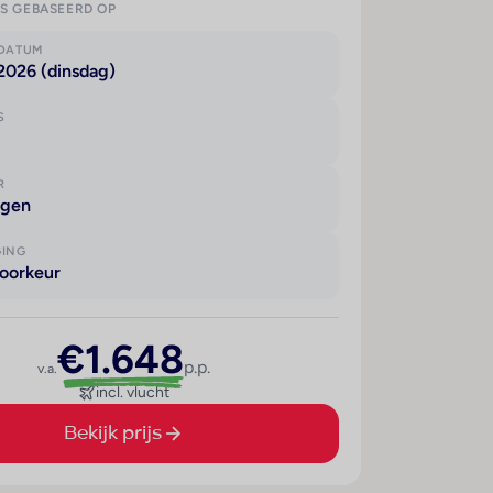
IS GEBASEERD OP
KDATUM
2026 (dinsdag)
S
R
agen
GING
oorkeur
€1.648
p.p.
v.a.
incl. vlucht
Bekijk prijs