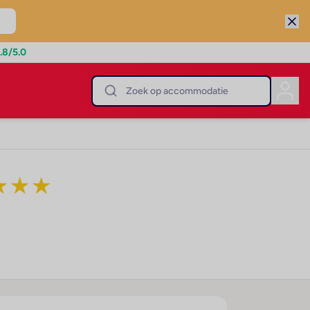
.8
/5.0
★
★
★