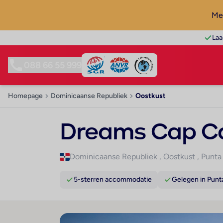
Mel
Laa
088 66 55 999
Homepage
Dominicaanse Republiek
Oostkust
Dreams Cap Ca
Dominicaanse Republiek
,
Oostkust
,
Punta
5-sterren accommodatie
Gelegen in Punt