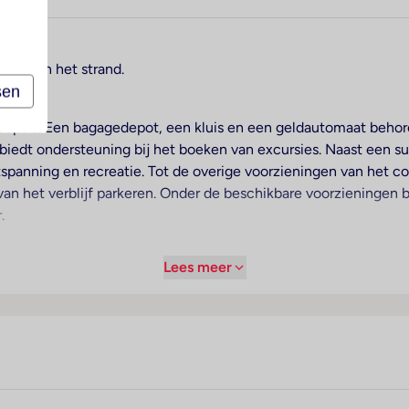
rect aan het strand.
sen
receptie. Een bagagedepot, een kluis en een geldautomaat behoren
 biedt ondersteuning bij het boeken van excursies. Naast een s
ntspanning en recreatie. Tot de overige voorzieningen van het 
van het verblijf parkeren. Onder de beschikbare voorzieningen 
.
Lees meer
amers zorgt airconditioning. De gasten kunnen vanaf het balkon
tweepersoonsbed en een slaapbank. Bovendien zijn een kluis en
on, een televisie en Wi-Fi (kosteloos) staan verschillende mo
kking. In de badkamer, voorzien van een douche en een bad, z