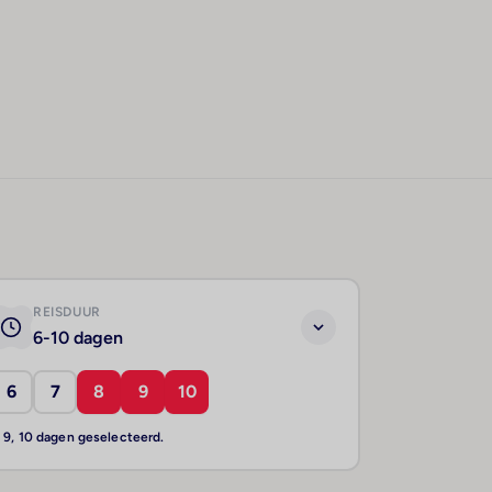
REISDUUR
6-10 dagen
6
7
8
9
10
, 9, 10 dagen geselecteerd.