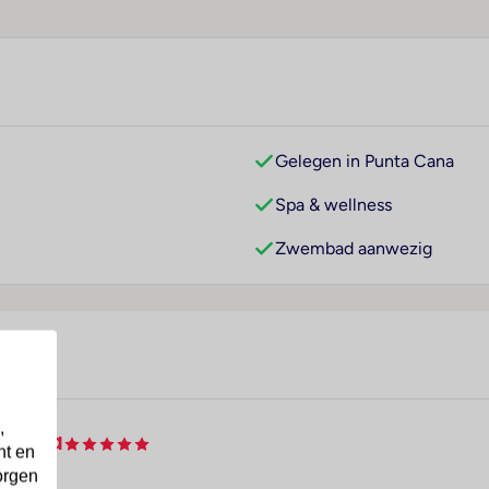
Gelegen in Punta Cana
Spa & wellness
Zwembad aanwezig
,
& Spa
nt en
orgen