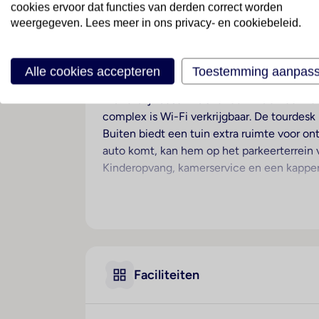
cookies ervoor dat functies van derden correct worden
weergegeven. Lees meer in ons privacy- en cookiebeleid.
Ligging
Dit complex bevindt zich in Punta Cana, di
Alle cookies accepteren
Toestemming aanpas
Hotelfaciliteiten
Dit verblijf beschikt over een lift en een 
complex is Wi-Fi verkrijgbaar. De tourdesk
Buiten biedt een tuin extra ruimte voor o
auto komt, kan hem op het parkeerterrein 
Kinderopvang, kamerservice en een kapper
Kamers
Voor een aangename luchtcirculatie in de k
genieten. De kamers beschikken over een 
comfortabele serviceaanbod met een telefo
communicatie en entertainment ter beschi
Faciliteiten
aanwezig.
Sport/entertainment