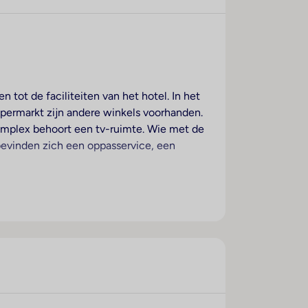
 tot de faciliteiten van het hotel. In het
upermarkt zijn andere winkels voorhanden.
complex behoort een tv-ruimte. Wie met de
bevinden zich een oppasservice, een
 of het terras van het uitzicht op zee
 een minibar beschikbaar. Door het
gelijkheden op het gebied van
ijn een föhn en een make-upspiegel