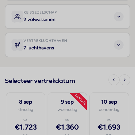
REISGEZELSCHAP
2 volwassenen
VERTREKLUCHTHAVEN
7 luchthavens
Selecteer vertrekdatum
LAAGSTE
8 sep
9 sep
10 sep
dinsdag
woensdag
donderdag
va.
va.
va.
€1.723
€1.360
€1.693