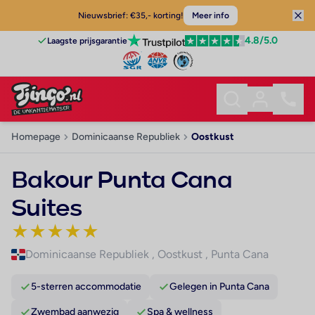
Nieuwsbrief: €35,- korting!
Meer info
4.8
/5.0
Laagste prijsgarantie
Homepage
Dominicaanse Republiek
Oostkust
Bakour Punta Cana
Suites
★
★
★
★
★
Dominicaanse Republiek
,
Oostkust
,
Punta Cana
5-sterren accommodatie
Gelegen in Punta Cana
Zwembad aanwezig
Spa & wellness