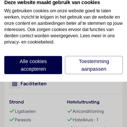
Deze website maakt gebruik van cookies
centrum van Punta Cana.
Wij gebruiken cookies om onze website goed te laten
Hotelfaciliteiten
werken, inzicht te krijgen in het gebruik van de website en
Engels- en Franstalig personeel bij de receptie in de
onze content en aanbiedingen beter af te stemmen op jouw
ontvangsthal is hulZwembadzichtaardig bij het in- en
interesses. Ook zorgen cookies ervoor dat functies van
uitchecken. Tot het serviceaanbod behoren een
derden correct worden weergegeven. Lees meer in ons
privacy- en cookiebeleid.
bagagedepot, een kluis en een wisselkantoor. Via Wi-
Fi hebben de gasten toegang tot het internet. De
tourdesk biedt ondersteuning bij het boeken van
Lees meer
Alle cookies
Toestemming
excursies. Het resort beschikt over meerdere voor
accepteren
aanpassen
gehandicapten toegankelijke vrijetijdsbestedingen.
Het vakantiecomplex beschikt over faciliteiten voor
rolstoelgebruikers en een lift. Een souvenirwinkel en
Faciliteiten
andere winkels zijn voorhanden om heerlijk te
winkelen of te flaneren. Buiten biedt een tuin extra
Strand
Hoteluitrusting
ruimte voor ontspanning en recreatie. Om te parkeren
hebben de gasten de beschikking over een garage en
Ligstoelen
Airconditioning
een parkeerplaats (kosteloos). Tot de aangeboden
Parasols
Hotelkluis : 1
diensten horen een 24-uurs beveiligingsdienst, een