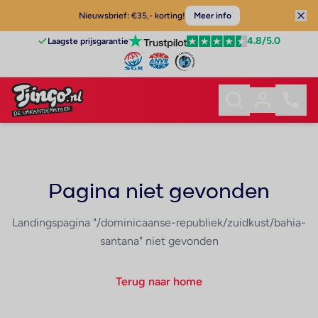
Nieuwsbrief: €35,- korting!
Meer info
4.8
/5.0
Laagste prijsgarantie
Pagina niet gevonden
Landingspagina "/dominicaanse-republiek/zuidkust/bahia-
santana" niet gevonden
Terug naar home