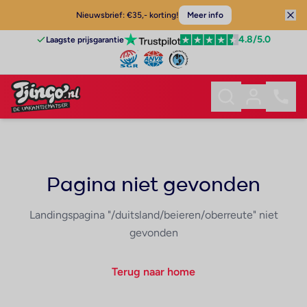
Nieuwsbrief: €35,- korting!
Meer info
4.8
/5.0
Laagste prijsgarantie
Pagina niet gevonden
Landingspagina "/duitsland/beieren/oberreute" niet
gevonden
Terug naar home