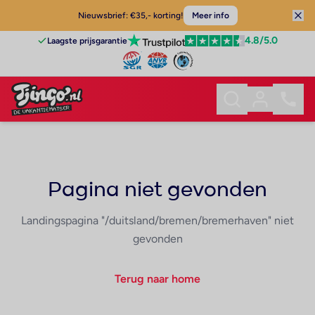
Nieuwsbrief: €35,- korting!
Meer info
4.8
/5.0
Laagste prijsgarantie
Pagina niet gevonden
Landingspagina "/duitsland/bremen/bremerhaven" niet
gevonden
Terug naar home