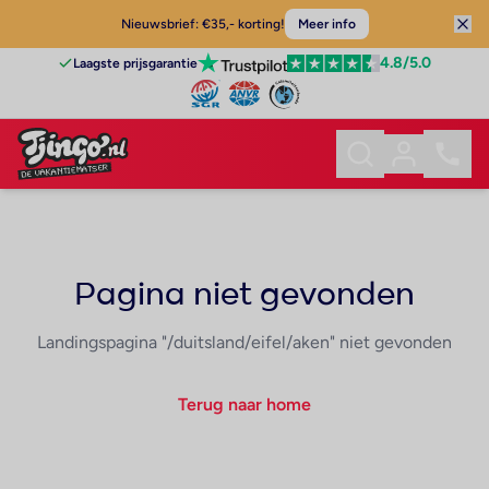
Nieuwsbrief: €35,- korting!
Meer info
4.8
/5.0
Laagste prijsgarantie
Pagina niet gevonden
Landingspagina "/duitsland/eifel/aken" niet gevonden
Terug naar home