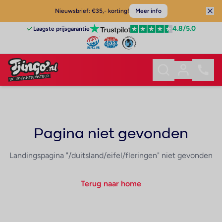
Nieuwsbrief: €35,- korting!
Meer info
4.8
/5.0
Laagste prijsgarantie
Pagina niet gevonden
Landingspagina "/duitsland/eifel/fleringen" niet gevonden
Terug naar home